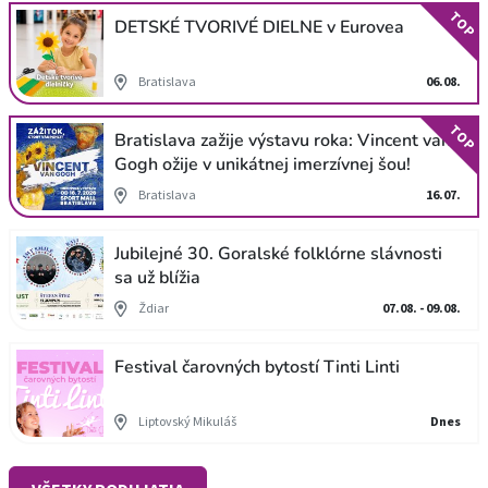
TOP
DETSKÉ TVORIVÉ DIELNE v Eurovea
Bratislava
06.08.
TOP
Bratislava zažije výstavu roka: Vincent van
Gogh ožije v unikátnej imerzívnej šou!
Bratislava
16.07.
Jubilejné 30. Goralské folklórne slávnosti
sa už blížia
Ždiar
07.08. - 09.08.
Festival čarovných bytostí Tinti Linti
Liptovský Mikuláš
Dnes