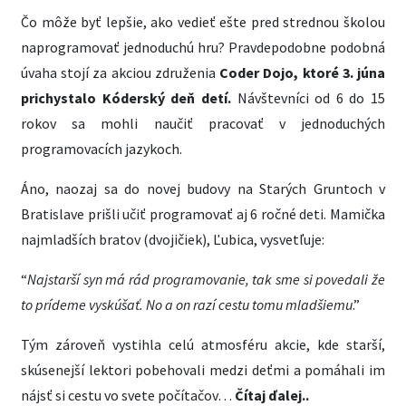
Čo môže byť lepšie, ako vedieť ešte pred strednou školou
naprogramovať jednoduchú hru? Pravdepodobne podobná
úvaha stojí za akciou združenia
Coder Dojo, ktoré 3. júna
prichystalo Kóderský deň detí.
Návštevníci od 6 do 15
rokov sa mohli naučiť pracovať v jednoduchých
programovacích jazykoch.
Áno, naozaj sa do novej budovy na Starých Gruntoch v
Bratislave prišli učiť programovať aj 6 ročné deti. Mamička
najmladších bratov (dvojičiek), Ľubica, vysvetľuje:
“
Najstarší syn má rád programovanie, tak sme si povedali že
to prídeme vyskúšať. No a on razí cestu tomu mladšiemu
.”
Tým zároveň vystihla celú atmosféru akcie, kde starší,
skúsenejší lektori pobehovali medzi deťmi a pomáhali im
nájsť si cestu vo svete počítačov…
Čítaj ďalej..