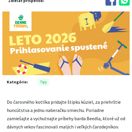
Zdieľať príspevok:
Kategórie:
Tipy
Do čarovného kotlíka pridajte štipku kúziel, za priehrštie
huncútstva a jednu naberačku smiechu. Poriadne
zamiešajte a vychutnajte príbehy barda Beedla, ktoré už od
dávnych vekov fascinovali malých i veľkých čarodejníkov.