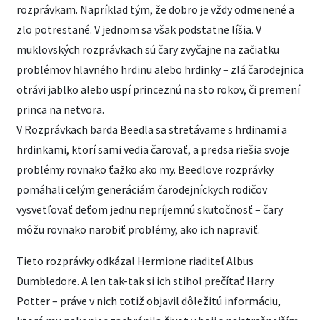
rozprávkam. Napríklad tým, že dobro je vždy odmenené a
zlo potrestané. V jednom sa však podstatne líšia. V
muklovských rozprávkach sú čary zvyčajne na začiatku
problémov hlavného hrdinu alebo hrdinky – zlá čarodejnica
otrávi jablko alebo uspí princeznú na sto rokov, či premení
princa na netvora.
V Rozprávkach barda Beedla sa stretávame s hrdinami a
hrdinkami, ktorí sami vedia čarovať, a predsa riešia svoje
problémy rovnako ťažko ako my. Beedlove rozprávky
pomáhali celým generáciám čarodejníckych rodičov
vysvetľovať deťom jednu nepríjemnú skutočnosť – čary
môžu rovnako narobiť problémy, ako ich napraviť.
Tieto rozprávky odkázal Hermione riaditeľ Albus
Dumbledore. A len tak-tak si ich stihol prečítať Harry
Potter – práve v nich totiž objavil dôležitú informáciu,