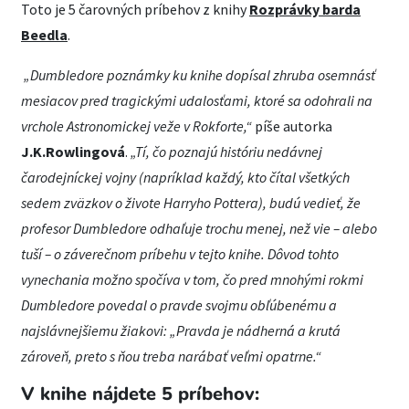
Toto je 5 čarovných príbehov z knihy
Rozprávky barda
Beedla
.
„Dumbledore poznámky ku knihe dopísal zhruba osemnásť
mesiacov pred tragickými udalosťami, ktoré sa odohrali na
vrchole Astronomickej veže v Rokforte,“
píše autorka
J.K.Rowlingová
.
„Tí, čo poznajú históriu nedávnej
čarodejníckej vojny (napríklad každý, kto čítal všetkých
sedem zväzkov o živote Harryho Pottera), budú vedieť, že
profesor Dumbledore odhaľuje trochu menej, než vie – alebo
tuší – o záverečnom príbehu v tejto knihe. Dôvod tohto
vynechania možno spočíva v tom, čo pred mnohými rokmi
Dumbledore povedal o pravde svojmu obľúbenému a
najslávnejšiemu žiakovi: „Pravda je nádherná a krutá
zároveň, preto s ňou treba narábať veľmi opatrne.“
V knihe nájdete 5 príbehov: