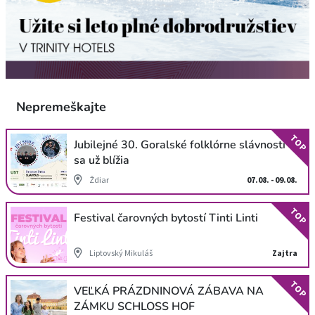
Nepremeškajte
TOP
Jubilejné 30. Goralské folklórne slávnosti
sa už blížia
Ždiar
07.08. - 09.08.
TOP
Festival čarovných bytostí Tinti Linti
Liptovský Mikuláš
Zajtra
TOP
VEĽKÁ PRÁZDNINOVÁ ZÁBAVA NA
ZÁMKU SCHLOSS HOF