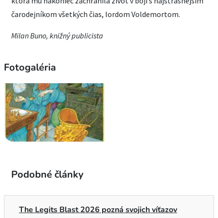
ktorá mu nakoniec zachránila život v boji s najstrašnejším
čarodejníkom všetkých čias, lordom Voldemortom.
Milan Buno, knižný publicista
Fotogaléria
Podobné články
The Legits Blast 2026 pozná svojich víťazov