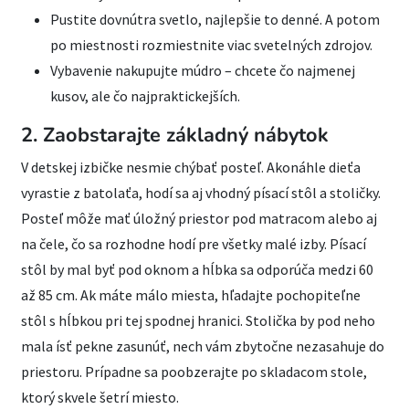
Pustite dovnútra svetlo, najlepšie to denné. A potom
po miestnosti rozmiestnite viac svetelných zdrojov.
Vybavenie nakupujte múdro – chcete čo najmenej
kusov, ale čo najpraktickejších.
2. Zaobstarajte základný nábytok
V detskej izbičke nesmie chýbať posteľ. Akonáhle dieťa
vyrastie z batolaťa, hodí sa aj vhodný písací stôl a stoličky.
Posteľ môže mať úložný priestor pod matracom alebo aj
na čele, čo sa rozhodne hodí pre všetky malé izby. Písací
stôl by mal byť pod oknom a hĺbka sa odporúča medzi 60
až 85 cm. Ak máte málo miesta, hľadajte pochopiteľne
stôl s hĺbkou pri tej spodnej hranici. Stolička by pod neho
mala ísť pekne zasunúť, nech vám zbytočne nezasahuje do
priestoru. Prípadne sa poobzerajte po skladacom stole,
ktorý skvele šetrí miesto.