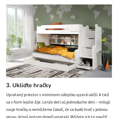
3. Ukliďte hračky
Uprataný priestor s minimom nábytku vyzerá väčší. A tiež
sa v ňom lepšie žije. Lenže deti sú jednoducho deti – milujú
svoje hračky a nemôžeme čakať, že sa budú hrať s jednou
vecou, ​​ktorú potom ihneď upratajú. Môžete ich to naučiť