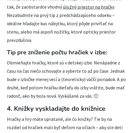
tak, že zaobstaráte vhodný
úložný priestor na hračky
.
Nezabudnite na prvý tip z predchádzajúceho odseku –
ideálne hľadajte kus nábytku, ktorý pôjde privŕtať na
stenu, alebo má aspoň nožičky, ktoré opticky priestor
prevzdušnia.
Tip pre zníženie počtu hračiek v izbe:
Obmieňajte hračky, ktoré sú v detskej izbe. Nenápadne z
času na čas niečo schovajte a vyberte to až po čase. Jednak
bude v izbičke menej vecí a (teoreticky) väčší poriadok. A po
druhé, keď potom hračku dieťaťu do izby vrátite, bude mať
radosť, ako by bola nová. Vyskúšané za vás. 🙂
4. Knižky vyskladajte do knižnice
Hračky a hry máte upratané, ale čo knižky? Tie by na
rozdiel od hračiek mali byť deťom na očiach – aby ste deti