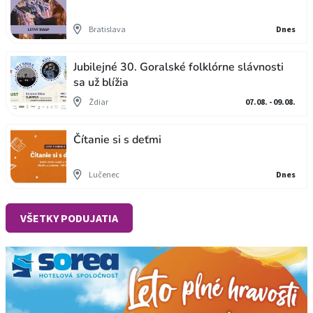
Bratislava
Dnes
Jubilejné 30. Goralské folklórne slávnosti
sa už blížia
Ždiar
07.08. - 09.08.
Čítanie si s deťmi
Lučenec
Dnes
VŠETKY PODUJATIA