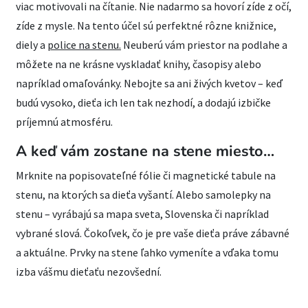
viac motivovali na čítanie. Nie nadarmo sa hovorí zíde z očí,
zíde z mysle. Na tento účel sú perfektné rôzne knižnice,
diely a
police na stenu.
Neuberú vám priestor na podlahe a
môžete na ne krásne vyskladať knihy, časopisy alebo
napríklad omaľovánky. Nebojte sa ani živých kvetov – keď
budú vysoko, dieťa ich len tak nezhodí, a dodajú izbičke
príjemnú atmosféru.
A keď vám zostane na stene miesto…
Mrknite na popisovateľné fólie či magnetické tabule na
stenu, na ktorých sa dieťa vyšantí. Alebo samolepky na
stenu – vyrábajú sa mapa sveta, Slovenska či napríklad
vybrané slová. Čokoľvek, čo je pre vaše dieťa práve zábavné
a aktuálne. Prvky na stene ľahko vymeníte a vďaka tomu
izba vášmu dieťaťu nezovšední.