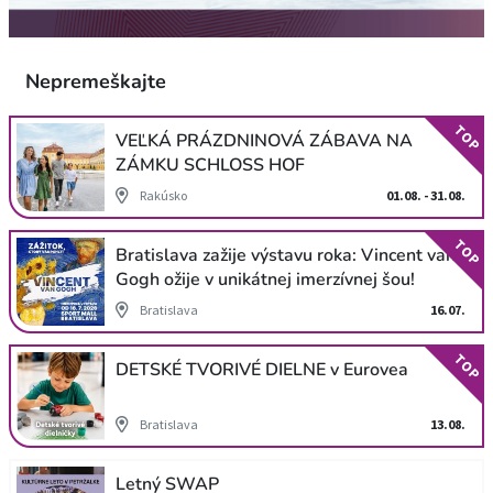
Nepremeškajte
TOP
VEĽKÁ PRÁZDNINOVÁ ZÁBAVA NA
ZÁMKU SCHLOSS HOF
Rakúsko
01.08. - 31.08.
TOP
Bratislava zažije výstavu roka: Vincent van
Gogh ožije v unikátnej imerzívnej šou!
Bratislava
16.07.
TOP
DETSKÉ TVORIVÉ DIELNE v Eurovea
Bratislava
13.08.
Letný SWAP