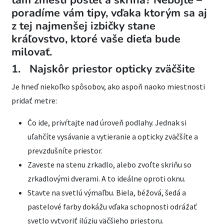
tam zmestí posteľ a skriňa? Nebojte –
poradíme vám tipy, vďaka ktorým sa aj
z tej najmenšej izbičky stane
kráľovstvo, ktoré vaše dieťa bude
milovať.
1. Najskôr priestor opticky zväčšite
Je hneď niekoľko spôsobov, ako aspoň naoko miestnosti
pridať metre:
Čo ide, privŕtajte nad úroveň podlahy. Jednak si
uľahčíte vysávanie a vytieranie a opticky zväčšíte a
prevzdušníte priestor.
Zaveste na stenu zrkadlo, alebo zvoľte skriňu so
zrkadlovými dverami. A to ideálne oproti oknu.
Stavte na svetlú výmaľbu. Biela, béžová, šedá a
pastelové farby dokážu vďaka schopnosti odrážať
svetlo vytvoriť ilúziu väčšieho priestoru.