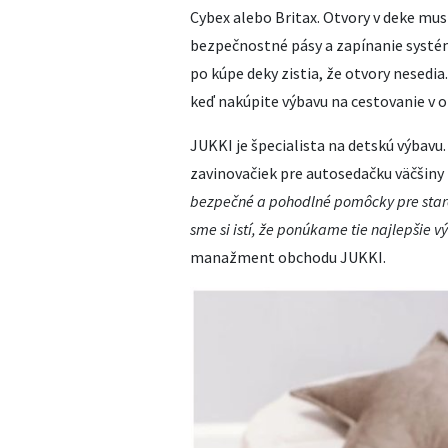
Cybex alebo Britax. Otvory v deke musi
bezpečnostné pásy a zapínanie systému
po kúpe deky zistia, že otvory nesed
keď nakúpite výbavu na cestovanie v
JUKKI je špecialista na detskú výbavu.
zavinovačiek pre autosedačku väčšiny
bezpečné a pohodlné pomôcky pre staro
sme si istí, že ponúkame tie najlepšie 
manažment obchodu JUKKI.