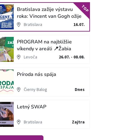
TOP
Bratislava zažije výstavu
roka: Vincent van Gogh ožije
v unikátnej imerzívnej šou!
Bratislava
16.07.
PROGRAM na najbližšie
víkendy v areáli 📍Žabia
cesta
Levoča
26.07. - 08.08.
Príroda nás spája
Čierny Balog
Dnes
Letný SWAP
Bratislava
Zajtra