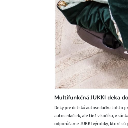
Multifunkčná JUKKI deka d
Deky pre detskú autosedačku tohto pr
autosedačiek, ale tiež v kočíku, v sán
odporúčame JUKKI výrobky, ktoré sú p