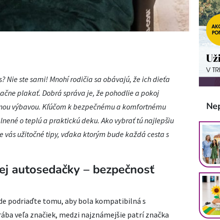
? Nie ste sami! Mnohí rodičia sa obávajú, že ich dieťa
ačne plakať. Dobrá správa je, že pohodlie a pokoj
Ne
vnou výbavou. Kľúčom k bezpečnému a komfortnému
nené o teplú a praktickú deku. Ako vybrať tú najlepšiu
e vás užitočné tipy, vďaka ktorým bude každá cesta s
ej autosedačky – bezpečnosť
de podriaďte tomu, aby bola kompatibilná s
ába veľa značiek, medzi najznámejšie patrí značka