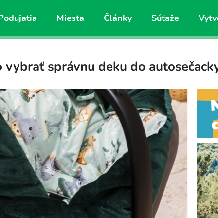
Podujatia
Miesta
Články
Súťaže
Vytv
ko vybrať správnu deku do autosečack