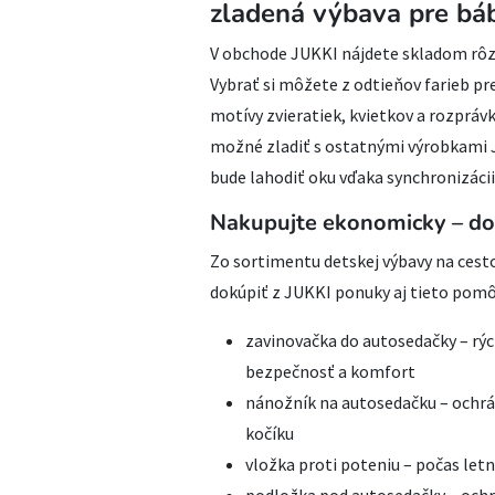
zladená výbava pre bá
V obchode JUKKI nájdete skladom rôzn
Vybrať si môžete z odtieňov farieb pr
motívy zvieratiek, kvietkov a rozprávk
možné zladiť s ostatnými výrobkami J
bude lahodiť oku vďaka synchronizácii
Nakupujte ekonomicky – do
Zo sortimentu detskej výbavy na ces
dokúpiť z JUKKI ponuky aj tieto pomô
zavinovačka do autosedačky – rých
bezpečnosť a komfort
nánožník na autosedačku – ochrá
kočíku
vložka proti poteniu – počas letn
podložka pod autosedačky – ochrá