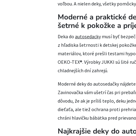
voľbou. A nielen deky, všetky pomôcky 
Moderné a praktické de
šetrné k pokožke a prí
Deka do
autosedacky
musí byť bezpečn
z hľadiska šetrnosti k detskej pokožke
materiálov, ktoré prešli testami hypo
OEKO-TEX®. Výrobky JUKKI sú šité ruč
chladnejších dní zahrejú.
Moderné deky do autosedačky nájdete
Zavinovačka vám ušetrí čas pri prebaľ
dôvodu, že ak je príliš teplo, deku j
dieťaťa, ale tiež ochrana proti prehri
chráni hlavičku bábätka pred prievan
Najkrajšie deky do aut