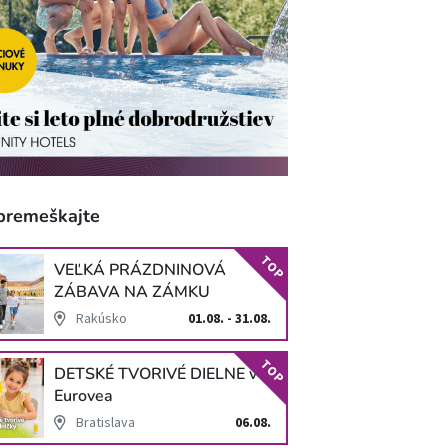
premeškajte
TOP
VEĽKÁ PRÁZDNINOVÁ
ZÁBAVA NA ZÁMKU
SCHLOSS HOF
Rakúsko
01.08. - 31.08.
TOP
DETSKÉ TVORIVÉ DIELNE v
Eurovea
Bratislava
06.08.