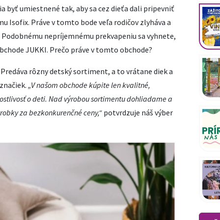
a byť umiestnené tak, aby sa cez dieťa dali pripevniť
 Isofix. Práve v tomto bode veľa rodičov zlyháva a
ia. Podobnému nepríjemnému prekvapeniu sa vyhnete,
 obchode JUKKI. Prečo práve v tomto obchode?
 Predáva rôzny detský sortiment, a to vrátane diek a
 značiek.
„V našom obchode kúpite len kvalitné,
stlivosť o deti. Nad výrobou sortimentu dohliadame a
výrobky za bezkonkurenčné ceny,“
potvrdzuje náš výber