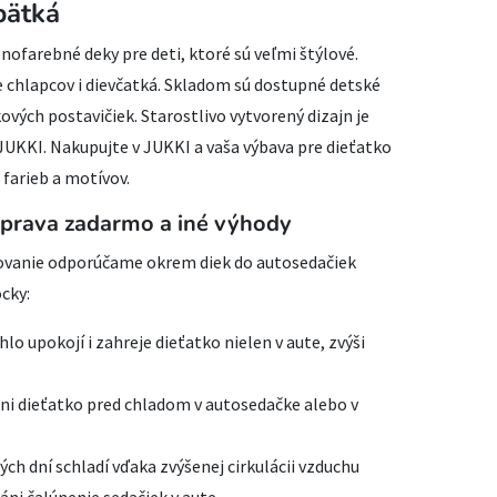
bätká
ofarebné deky pre deti, ktoré sú veľmi štýlové.
e chlapcov i dievčatká. Skladom sú dostupné detské
ových postavičiek. Starostlivo vytvorený dizajn je
UKKI. Nakupujte v JUKKI a vaša výbava pre dieťatko
 farieb a motívov.
prava zadarmo a iné výhody
tovanie odporúčame okrem diek do autosedačiek
cky:
lo upokojí i zahreje dieťatko nielen v aute, zvýši
ni dieťatko pred chladom v autosedačke alebo v
ých dní schladí vďaka zvýšenej cirkulácii vzduchu
ni čalúnenie sedačiek v aute