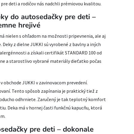
pre deti a rodičov nás nadchli prémiovou kvalitou.
ky do autosedačky pre deti –
jemne hrejivé
á nielen s ohľadom na možnosti pripevnenia, ale aj
. Deky z dielne JUKKI sú vyrobené z bavlny a iných
alergénnosti a získali certifikát STANDARD 100 od
ne a starostlivo vybrané materiály dieťatko počas
 v obchode JUKKI v zavinovacom prevedení.
ovaní. Tento spôsob zapínania je praktický tiež z
ednoducho odhrniete. Zaručený je tak teplotný komfort
atiu. Deka má v hornej časti funkčnú kapucňu, ktorá
om.
osedačky pre deti – dokonale