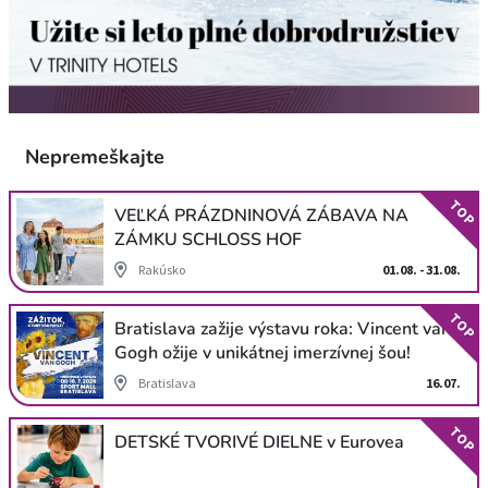
Nepremeškajte
TOP
VEĽKÁ PRÁZDNINOVÁ ZÁBAVA NA
ZÁMKU SCHLOSS HOF
Rakúsko
01.08. - 31.08.
TOP
Bratislava zažije výstavu roka: Vincent van
Gogh ožije v unikátnej imerzívnej šou!
Bratislava
16.07.
TOP
DETSKÉ TVORIVÉ DIELNE v Eurovea