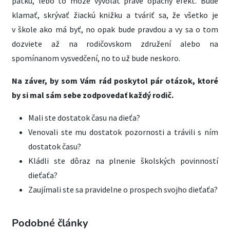
päťku, lebo to môže vyvolať práve opačný efekt. Bude
klamať, skrývať žiackú knižku a tváriť sa, že všetko je
v škole ako má byť, no opak bude pravdou a vy sa o tom
dozviete až na rodičovskom združení alebo na
spomínanom vysvedčení, no to už bude neskoro.
Na záver, by som Vám rád poskytol pár otázok, ktoré
by si mal sám sebe zodpovedať každý rodič.
Mali ste dostatok času na dieťa?
Venovali ste mu dostatok pozornosti a trávili s ním
dostatok času?
Kládli ste dôraz na plnenie školských povinností
dieťaťa?
Zaujímali ste sa pravidelne o prospech svojho dieťaťa?
Podobné články