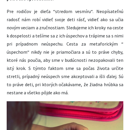
Pre rodičov je dieťa “stredom vesmíru“. Neopísateľnú
radosť nám robí vidieť svoje deti rásť, vidieť ako sa učia
novým veciam a zručnostiam. Sledujeme ich kroky na ceste
k dospelosti a tešíme sa z ich úspechov a trápime sa s nimi
pri prípadnom neúspechu. Cesta za metaforickým “
úspechom“ nikdy nie je priamočiara a sú to práve chyby,
ktoré nás poučia, aby sme v budúcnosti nezopakovali ten
istý krok. S týmto faktom sme sa počas života určite
stretli, prípadný neúspech sme akceptovali a išli ďalej. Sú
to práve deti, pri ktorých očakávame, že žiadna hrúbka sa
nestane a všetko pôjde ako má.