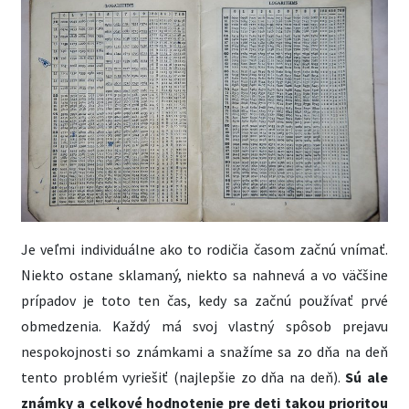
Je veľmi individuálne ako to rodičia časom začnú vnímať.
Niekto ostane sklamaný, niekto sa nahnevá a vo väčšine
prípadov je toto ten čas, kedy sa začnú používať prvé
obmedzenia. Každý má svoj vlastný spôsob prejavu
nespokojnosti so známkami a snažíme sa zo dňa na deň
tento problém vyriešiť (najlepšie zo dňa na deň).
Sú ale
známky a celkové hodnotenie pre deti takou prioritou