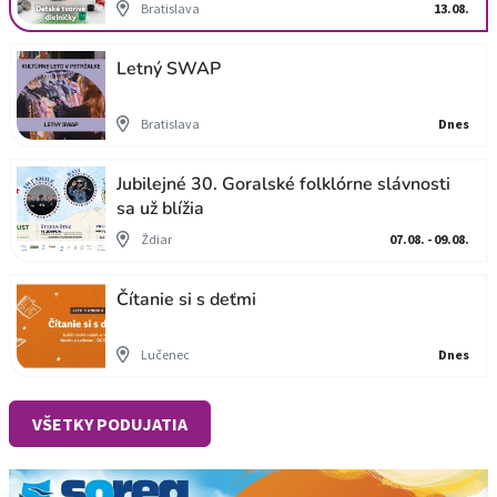
Bratislava
13.08.
Letný SWAP
Bratislava
Dnes
Jubilejné 30. Goralské folklórne slávnosti
sa už blížia
Ždiar
07.08. - 09.08.
Čítanie si s deťmi
Lučenec
Dnes
VŠETKY PODUJATIA