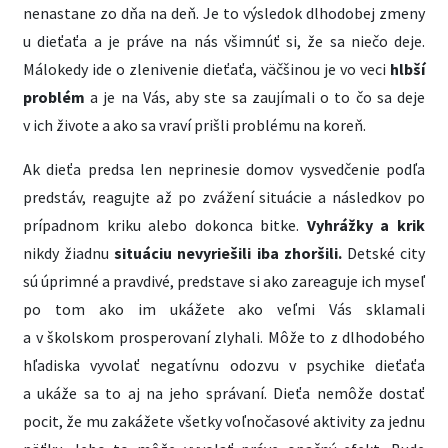
nenastane zo dňa na deň. Je to výsledok dlhodobej zmeny
u dieťaťa a je práve na nás všimnúť si, že sa niečo deje.
Málokedy ide o zlenivenie dieťaťa, väčšinou je vo veci
hlbší
problém
a je na Vás, aby ste sa zaujímali o to čo sa deje
v ich živote a ako sa vraví prišli problému na koreň.
Ak dieťa predsa len neprinesie domov vysvedčenie podľa
predstáv, reagujte až po zvážení situácie a následkov po
prípadnom kriku alebo dokonca bitke.
Vyhrážky a krik
nikdy žiadnu
situáciu
nevyriešili iba zhoršili.
Detské city
sú úprimné a pravdivé, predstave si ako zareaguje ich myseľ
po tom ako im ukážete ako veľmi Vás sklamali
a v školskom prosperovaní zlyhali. Môže to z dlhodobého
hľadiska vyvolať negatívnu odozvu v psychike dieťaťa
a ukáže sa to aj na jeho správaní. Dieťa nemôže dostať
pocit, že mu zakážete všetky voľnočasové aktivity za jednu