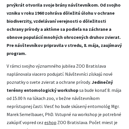
prvýkrát otvorila svoje brány návštevníkom. Od svojho
vzniku v roku 1960 zohráva dôležitú úlohu v ochrane
biodiverzity, vzdelávaní verejnosti o dôležitosti
ochrany prírody a aktívne sa podieľa na záchrane a
obnove populácií mnohých ohrozených druhov zvierat.
Pre návštevníkov pripravila v stredu, 8. mája, zaujímavý
program.
V rámci svojho významného jubilea ZOO Bratislava
naplánovala viacero podujatí. Návštevníci získajú nové
poznatky o svete zvierat a ochrane prírody.
Jedinečný
terénny entomologický workshop
sa bude konať 8. mája
od 15.00 h na lúkach zoo, v bežne návštevníkom
neprístupnej časti. Viesť ho bude skúsený entomológ Mgr.
Marek Semelbauer, PhD. Vstupné na workshop je potrebné
zakúpiť vopred cez
eshop
ZOO Bratislava. Počet miest je