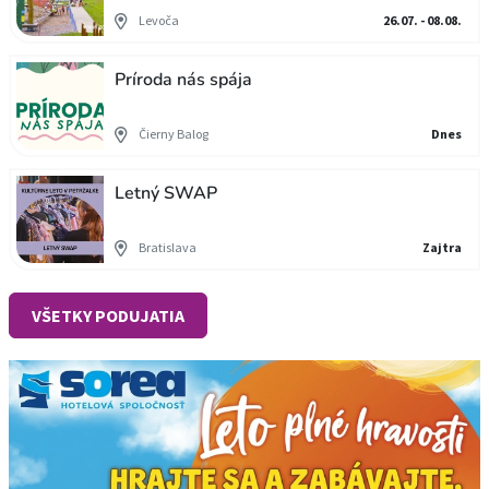
Levoča
26.07. - 08.08.
Príroda nás spája
Čierny Balog
Dnes
Letný SWAP
Bratislava
Zajtra
VŠETKY PODUJATIA