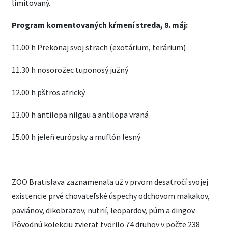
limitovaný.
Program komentovaných kŕmení streda, 8. máj:
11.00 h Prekonaj svoj strach (exotárium, terárium)
11.30 h nosorožec tuponosý južný
12.00 h pštros africký
13.00 h antilopa nilgau a antilopa vraná
15.00 h jeleň európsky a muflón lesný
ZOO Bratislava zaznamenala už v prvom desaťročí svojej
existencie prvé chovateľské úspechy odchovom makakov,
paviánov, dikobrazov, nutrií, leopardov, púm a dingov.
Pôvodnú kolekciu zvierat tvorilo 74 druhov v počte 238