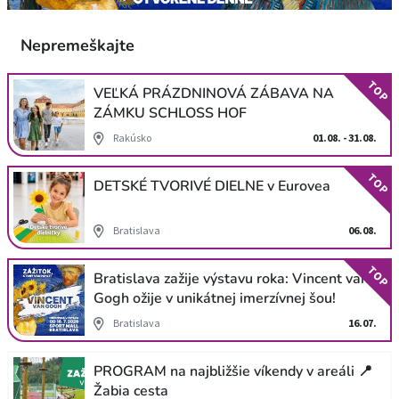
Nepremeškajte
TOP
VEĽKÁ PRÁZDNINOVÁ ZÁBAVA NA
ZÁMKU SCHLOSS HOF
Rakúsko
01.08. - 31.08.
TOP
DETSKÉ TVORIVÉ DIELNE v Eurovea
Bratislava
06.08.
TOP
Bratislava zažije výstavu roka: Vincent van
Gogh ožije v unikátnej imerzívnej šou!
Bratislava
16.07.
PROGRAM na najbližšie víkendy v areáli 📍
Žabia cesta