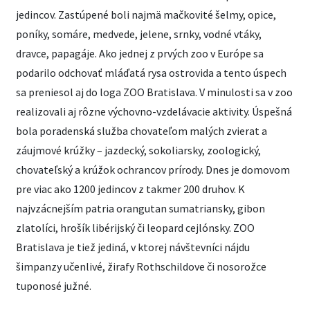
jedincov. Zastúpené boli najmä mačkovité šelmy, opice,
poníky, somáre, medvede, jelene, srnky, vodné vtáky,
dravce, papagáje. Ako jednej z prvých zoo v Európe sa
podarilo odchovať mláďatá rysa ostrovida a tento úspech
sa preniesol aj do loga ZOO Bratislava. V minulosti sa v zoo
realizovali aj rôzne výchovno-vzdelávacie aktivity. Úspešná
bola poradenská služba chovateľom malých zvierat a
záujmové krúžky – jazdecký, sokoliarsky, zoologický,
chovateľský a krúžok ochrancov prírody. Dnes je domovom
pre viac ako 1200 jedincov z takmer 200 druhov. K
najvzácnejším patria orangutan sumatriansky, gibon
zlatolíci, hrošík libérijský či leopard cejlónsky. ZOO
Bratislava je tiež jediná, v ktorej návštevníci nájdu
šimpanzy učenlivé, žirafy Rothschildove či nosorožce
tuponosé južné.