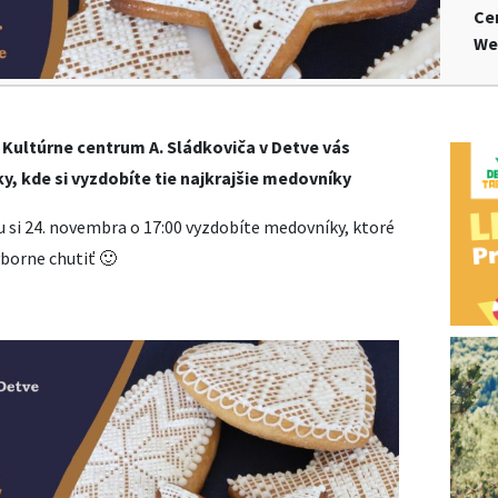
Ce
We
 Kultúrne centrum A. Sládkoviča v Detve vás
ky, kde si vyzdobíte tie najkrajšie medovníky
 si 24. novembra o 17:00 vyzdobíte medovníky, ktoré
ýborne chutiť 🙂