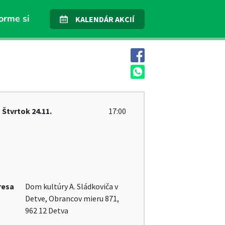
orme si
KALENDÁR AKCIÍ
Štvrtok
24.11.
17:00
resa
Dom kultúry A. Sládkoviča v
Detve, Obrancov mieru 871,
962 12 Detva