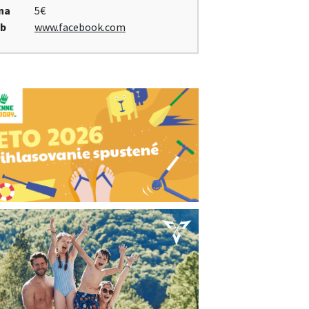
na
5€
b
www.facebook.com