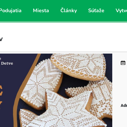
Podujatia
Miesta
Články
Súťaže
Vytv
v
Ad