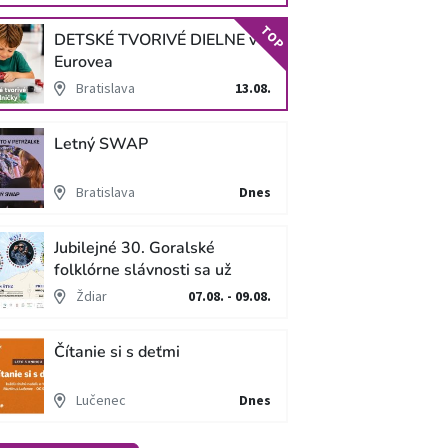
TOP
DETSKÉ TVORIVÉ DIELNE v
Eurovea
Bratislava
13.08.
Letný SWAP
Bratislava
Dnes
Jubilejné 30. Goralské
folklórne slávnosti sa už
blížia
Ždiar
07.08. - 09.08.
Čítanie si s deťmi
Lučenec
Dnes