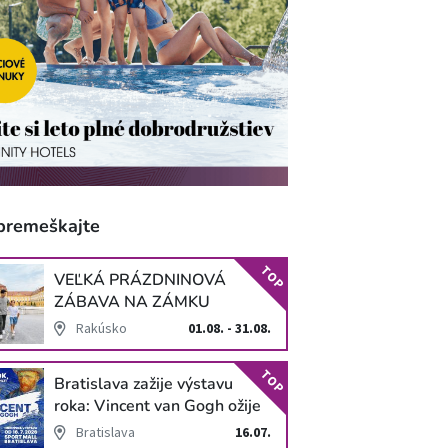
premeškajte
TOP
VEĽKÁ PRÁZDNINOVÁ
ZÁBAVA NA ZÁMKU
SCHLOSS HOF
Rakúsko
01.08. - 31.08.
TOP
Bratislava zažije výstavu
roka: Vincent van Gogh ožije
v unikátnej imerzívnej šou!
Bratislava
16.07.