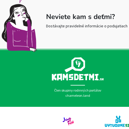
Neviete kam s deťmi?
Dostávajte pravidelné informácie o podujatiach
Člen skupiny rodinných portálov
chameleon.land