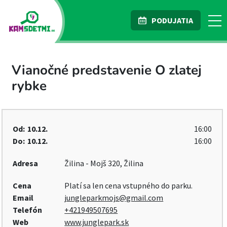
PODUJATIA
Vianočné predstavenie O zlatej
rybke
Od:
10.12.
16:00
Do:
10.12.
16:00
Adresa
Žilina - Mojš 320, Žilina
Cena
Platí sa len cena vstupného do parku.
Email
jungleparkmojs@gmail.com
Telefón
+421949507695
Web
www.junglepark.sk