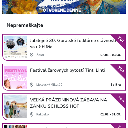
Nepremeškajte
TOP
Jubilejné 30. Goralské folklórne slávnosti
sa už blížia
Ždiar
07.08. - 09.08.
TOP
Festival čarovných bytostí Tinti Linti
Liptovský Mikuláš
Zajtra
TOP
VEĽKÁ PRÁZDNINOVÁ ZÁBAVA NA
ZÁMKU SCHLOSS HOF
Rakúsko
01.08. - 31.08.