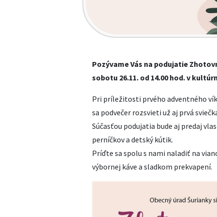
Pozývame Vás na podujatie Zhotovme
sobotu 26.11. od 14.00 hod. v kult
Pri príležitosti prvého adventného v
sa podvečer rozsvieti už aj prvá sviečk
Súčasťou podujatia bude aj predaj vl
perníčkov a detský kútik.
Príďte sa spolu s nami naladiť na via
výbornej káve a sladkom prekvapení.