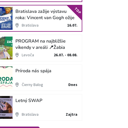
TOP
Bratislava zažije výstavu
roka: Vincent van Gogh ožije
v unikátnej imerzívnej šou!
Bratislava
16.07.
PROGRAM na najbližšie
víkendy v areáli 📍Žabia
cesta
Levoča
26.07. - 08.08.
Príroda nás spája
Čierny Balog
Dnes
Letný SWAP
Bratislava
Zajtra