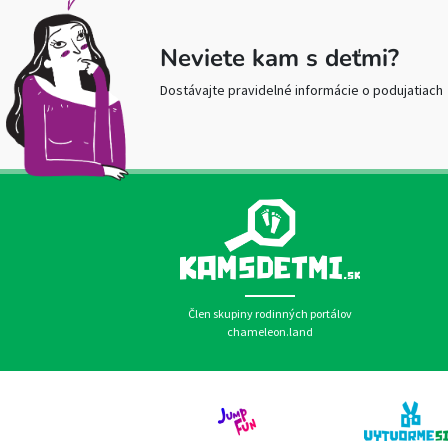
Neviete kam s deťmi?
Dostávajte pravidelné informácie o podujatiach
Člen skupiny rodinných portálov
chameleon.land