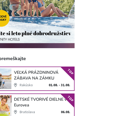
premeškajte
TOP
VEĽKÁ PRÁZDNINOVÁ
ZÁBAVA NA ZÁMKU
SCHLOSS HOF
Rakúsko
01.08. - 31.08.
TOP
DETSKÉ TVORIVÉ DIELNE v
Eurovea
Bratislava
06.08.