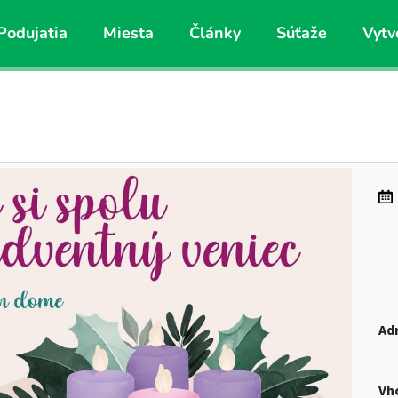
Podujatia
Miesta
Články
Súťaže
Vytv
Ad
Vh