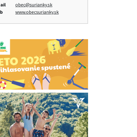
ail
obec@surianky.sk
b
www.obecsurianky.sk