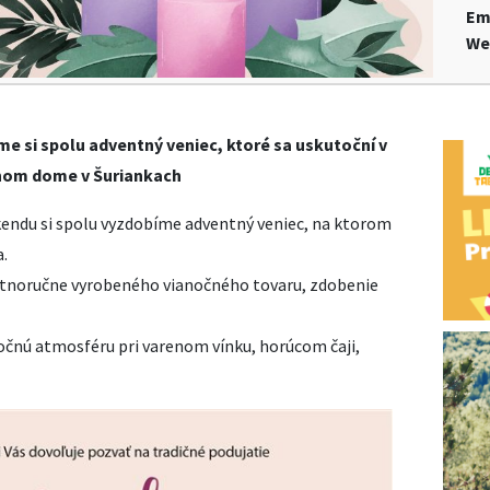
Em
We
 si spolu adventný veniec, ktoré sa uskutoční v
úrnom dome v Šuriankach
íkendu si spolu vyzdobíme adventný veniec, na ktorom
a.
astnoručne vyrobeného vianočného tovaru, zdobenie
nočnú atmosféru pri varenom vínku, horúcom čaji,