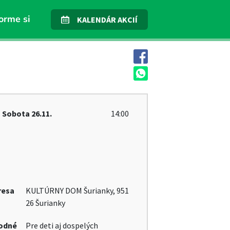
orme si
KALENDÁR AKCIÍ
Sobota
26.11.
14:00
resa
KULTÚRNY DOM Šurianky, 951
26 Šurianky
odné
Pre deti aj dospelých