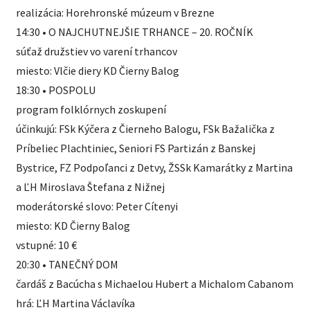
realizácia: Horehronské múzeum v Brezne
14:30 • O NAJCHUTNEJŠIE TRHANCE – 20. ROČNÍK
súťaž družstiev vo varení trhancov
miesto: Vlčie diery KD Čierny Balog
18:30 • POSPOLU
program folklórnych zoskupení
účinkujú: FSk Kýčera z Čierneho Balogu, FSk Bažalička z
Príbeliec Plachtiniec, Seniori FS Partizán z Banskej
Bystrice, FZ Podpoľanci z Detvy, ŽSSk Kamarátky z Martina
a ĽH Miroslava Štefana z Nižnej
moderátorské slovo: Peter Cítenyi
miesto: KD Čierny Balog
vstupné: 10 €
20:30 • TANEČNÝ DOM
čardáš z Bacúcha s Michaelou Hubert a Michalom Cabanom
hrá: ĽH Martina Václavíka