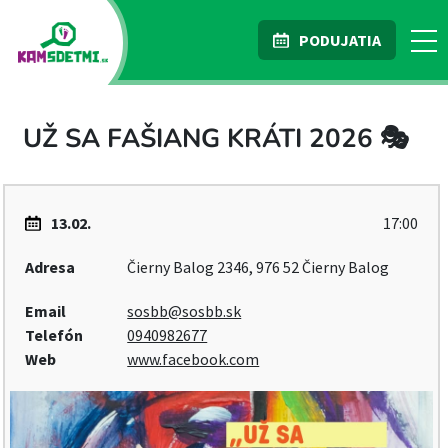
PODUJATIA
UŽ SA FAŠIANG KRÁTI 2026 🎭
13.02.
17:00
Adresa
Čierny Balog 2346, 976 52 Čierny Balog
Email
sosbb@sosbb.sk
Telefón
0940982677
Web
www.facebook.com