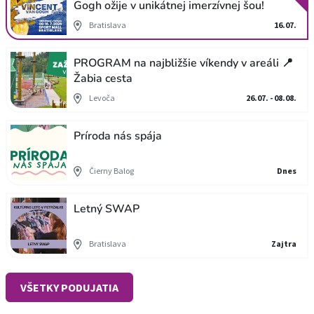
Gogh ožije v unikátnej imerzívnej šou!
Bratislava
16.07.
PROGRAM na najbližšie víkendy v areáli 📍
Žabia cesta
Levoča
26.07. - 08.08.
Príroda nás spája
Čierny Balog
Dnes
Letný SWAP
Bratislava
Zajtra
VŠETKY PODUJATIA