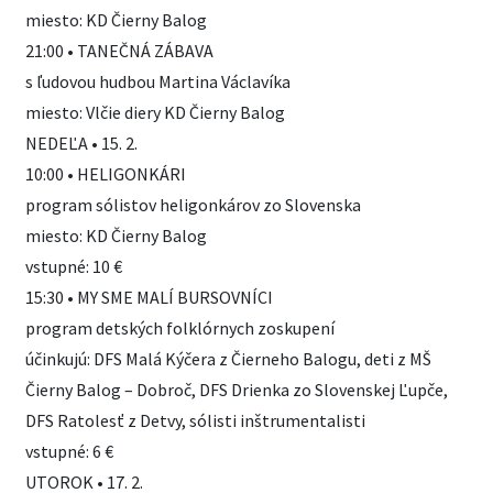
miesto: KD Čierny Balog
21:00 • TANEČNÁ ZÁBAVA
s ľudovou hudbou Martina Václavíka
miesto: Vlčie diery KD Čierny Balog
NEDEĽA • 15. 2.
10:00 • HELIGONKÁRI
program sólistov heligonkárov zo Slovenska
miesto: KD Čierny Balog
vstupné: 10 €
15:30 • MY SME MALÍ BURSOVNÍCI
program detských folklórnych zoskupení
účinkujú: DFS Malá Kýčera z Čierneho Balogu, deti z MŠ
Čierny Balog – Dobroč, DFS Drienka zo Slovenskej Ľupče,
DFS Ratolesť z Detvy, sólisti inštrumentalisti
vstupné: 6 €
UTOROK • 17. 2.