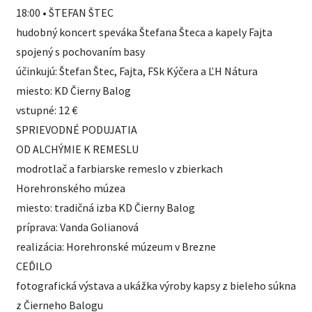
18:00 • ŠTEFAN ŠTEC
hudobný koncert speváka Štefana Šteca a kapely Fajta
spojený s pochovaním basy
účinkujú: Štefan Štec, Fajta, FSk Kýčera a ĽH Nátura
miesto: KD Čierny Balog
vstupné: 12 €
SPRIEVODNÉ PODUJATIA
OD ALCHÝMIE K REMESLU
modrotlač a farbiarske remeslo v zbierkach
Horehronského múzea
miesto: tradičná izba KD Čierny Balog
príprava: Vanda Golianová
realizácia: Horehronské múzeum v Brezne
CEĎILO
fotografická výstava a ukážka výroby kapsy z bieleho súkna
z Čierneho Balogu