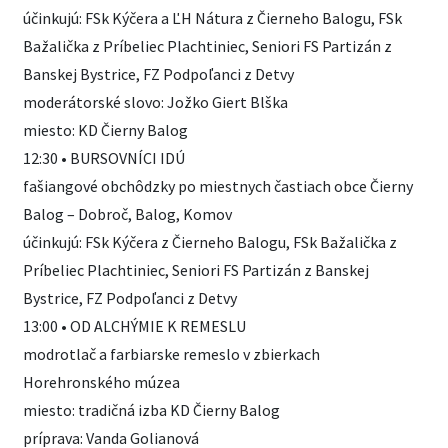
účinkujú: FSk Kýčera a ĽH Nátura z Čierneho Balogu, FSk
Bažalička z Príbeliec Plachtiniec, Seniori FS Partizán z
Banskej Bystrice, FZ Podpoľanci z Detvy
moderátorské slovo: Jožko Giert Blška
miesto: KD Čierny Balog
12:30 • BURSOVNÍCI IDÚ
fašiangové obchôdzky po miestnych častiach obce Čierny
Balog – Dobroč, Balog, Komov
účinkujú: FSk Kýčera z Čierneho Balogu, FSk Bažalička z
Príbeliec Plachtiniec, Seniori FS Partizán z Banskej
Bystrice, FZ Podpoľanci z Detvy
13:00 • OD ALCHÝMIE K REMESLU
modrotlač a farbiarske remeslo v zbierkach
Horehronského múzea
miesto: tradičná izba KD Čierny Balog
príprava: Vanda Golianová