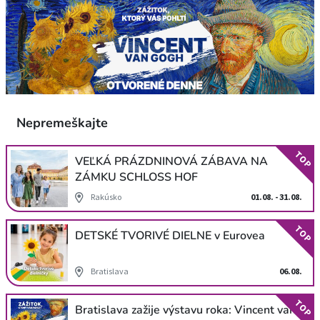
Nepremeškajte
TOP
VEĽKÁ PRÁZDNINOVÁ ZÁBAVA NA
ZÁMKU SCHLOSS HOF
Rakúsko
01.08. - 31.08.
TOP
DETSKÉ TVORIVÉ DIELNE v Eurovea
Bratislava
06.08.
TOP
Bratislava zažije výstavu roka: Vincent van