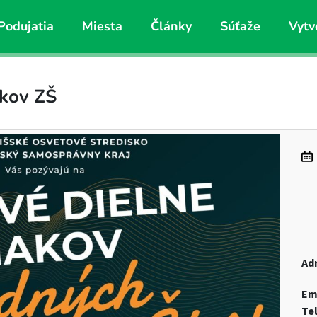
Podujatia
Miesta
Články
Súťaže
Vytv
akov ZŠ
Ad
Em
Te