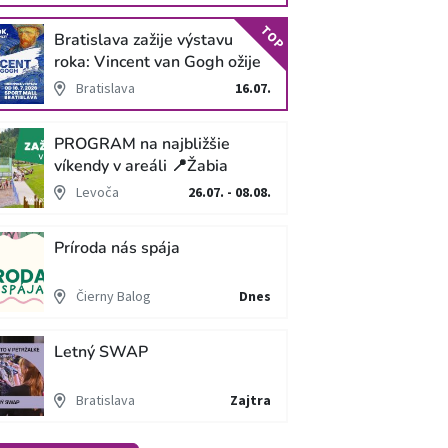
TOP
Bratislava zažije výstavu
roka: Vincent van Gogh ožije
v unikátnej imerzívnej šou!
Bratislava
16.07.
PROGRAM na najbližšie
víkendy v areáli 📍Žabia
cesta
Levoča
26.07. - 08.08.
Príroda nás spája
Čierny Balog
Dnes
Letný SWAP
Bratislava
Zajtra