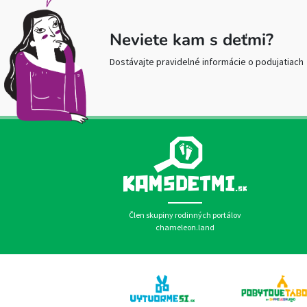
Neviete kam s deťmi?
Dostávajte pravidelné informácie o podujatiach
Člen skupiny rodinných portálov
chameleon.land