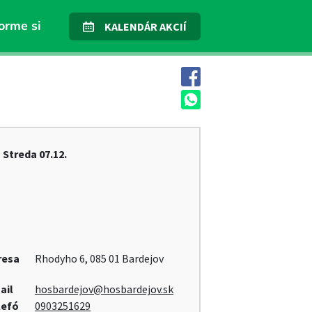
orme si
KALENDÁR AKCIÍ
Streda
07.12.
resa
Rhodyho 6, 085 01 Bardejov
ail
hosbardejov@hosbardejov.sk
lefó
0903251629