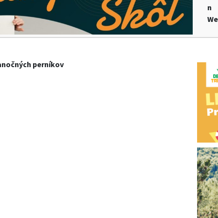
n
We
ianočných perníkov