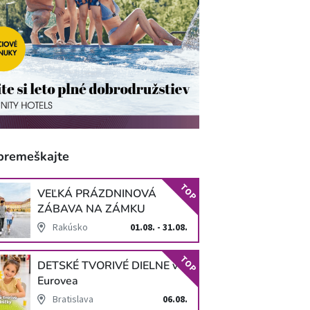
premeškajte
TOP
VEĽKÁ PRÁZDNINOVÁ
ZÁBAVA NA ZÁMKU
SCHLOSS HOF
Rakúsko
01.08. - 31.08.
TOP
DETSKÉ TVORIVÉ DIELNE v
Eurovea
Bratislava
06.08.