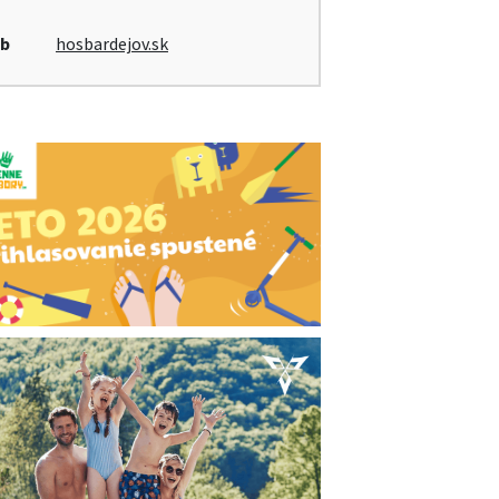
b
hosbardejov.sk