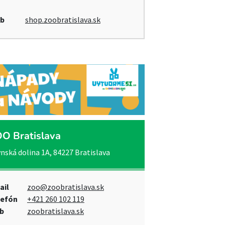
b
shop.zoobratislava.sk
O Bratislava
nská dolina 1A, 84227 Bratislava
ail
zoo@zoobratislava.sk
lefón
+421 260 102 119
b
zoobratislava.sk