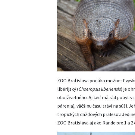
ZOO Bratislava ponúka možnosť vyskú
libérijský (
Choeropsis liberiensis
) je o
obojživelného. Aj keď má rád pobyt v 
párenia), väčšinu času trávi na súši. 
tropických dažďových pralesov. Jedin
ZOO Bratislava aj ako Rande pre 1 a 2 