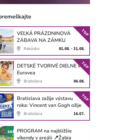
premeškajte
TOP
VEĽKÁ PRÁZDNINOVÁ
ZÁBAVA NA ZÁMKU
SCHLOSS HOF
Rakúsko
01.08. - 31.08.
TOP
DETSKÉ TVORIVÉ DIELNE v
Eurovea
Bratislava
06.08.
TOP
Bratislava zažije výstavu
roka: Vincent van Gogh ožije
v unikátnej imerzívnej šou!
Bratislava
16.07.
PROGRAM na najbližšie
víkendy v areáli 📍Žabia