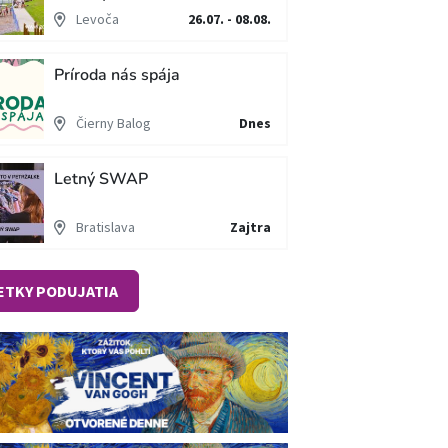
cesta
Levoča
26.07. - 08.08.
Príroda nás spája
Čierny Balog
Dnes
Letný SWAP
Bratislava
Zajtra
ETKY PODUJATIA