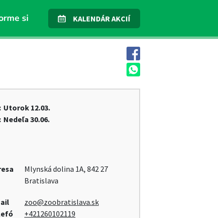
orme si
KALENDÁR AKCIÍ
:
Utorok
12.03.
:
Nedeľa
30.06.
resa
Mlynská dolina 1A, 842 27
Bratislava
ail
zoo@zoobratislava.sk
lefó
+421260102119