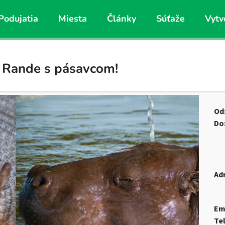
Podujatia
Miesta
Články
Súťaže
Vytv
– Rande s pásavcom!
Od
Do
Ad
Em
Te