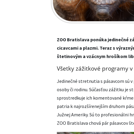
ZOO Bratislava ponúka jedinečné zá
cicavcami a plazmi. Teraz s výrazn
štetinovým a vzácnym hrošíkom lib
Všetky zážitkové programy v 
Jedinečné stretnutia s pásavcom sú 
osoby či rodinu. Súčasťou zážitku je s
sprostredkuje ich komentované kŕmeni
patria k najrozšírenejším druhom pás
Južnej Ameriky. Sú to profesionálni h
ZOO Bratislava chová pár pásavcov šte