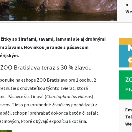
n
We
žitky so žirafami, ťavami, lamami ale aj drobnými
ými zľavami. Novinkou je rande s pásavcom
érijským.
ZOO Bratislava teraz s 30 % zľavou
ZO
v ponuke na
eshope
ZOO Bratislava pre 1 osobu, 2
tretnutie s chovateľkou týchto zvierat, ktorá
Mly
e. Pásavce štetinové (
Chaetophractus villosus
)
avcov. Tieto pozoruhodné živočíchy pochádzajú z
Em
rabáči, schopní prehrabať dokonca betón či asfalt.
Te
tinových, ktoré obývajú expozíciu Exotária.
We