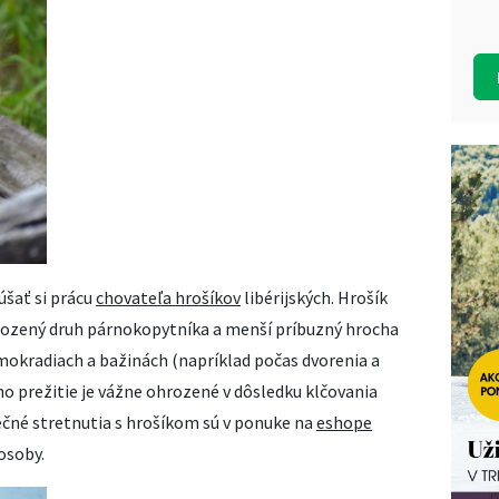
šať si prácu
chovateľa hrošíkov
libérijských. Hrošík
hrozený druh párnokopytníka a menší príbuzný hrocha
mokradiach a bažinách (napríklad počas dvorenia a
Jeho prežitie je vážne ohrozené v dôsledku klčovania
ečné stretnutia s hrošíkom sú v ponuke na
eshope
osoby.