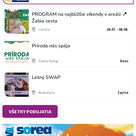
PROGRAM na najbližšie víkendy v areáli 📍
Žabia cesta
Levoča
26.07. - 08.08.
Príroda nás spája
Čierny Balog
Dnes
Letný SWAP
Bratislava
Zajtra
VŠETKY PODUJATIA