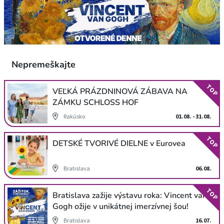
Nepremeškajte
TOP
VEĽKÁ PRÁZDNINOVÁ ZÁBAVA NA
ZÁMKU SCHLOSS HOF
Rakúsko
01.08. - 31.08.
TOP
DETSKÉ TVORIVÉ DIELNE v Eurovea
Bratislava
06.08.
TOP
Bratislava zažije výstavu roka: Vincent van
Gogh ožije v unikátnej imerzívnej šou!
Bratislava
16.07.