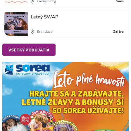
Čierny Balog
Dnes
Letný SWAP
Bratislava
Zajtra
VŠETKY PODUJATIA