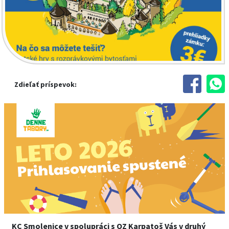
Zdieľať príspevok:
KC Smolenice v spolupráci s OZ Karpatoš Vás v druhý