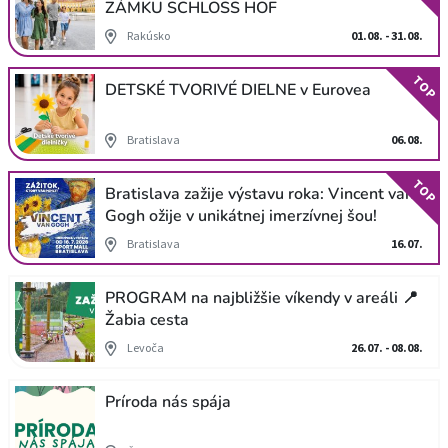
ZÁMKU SCHLOSS HOF
Rakúsko
01.08. - 31.08.
TOP
DETSKÉ TVORIVÉ DIELNE v Eurovea
Bratislava
06.08.
TOP
Bratislava zažije výstavu roka: Vincent van
Gogh ožije v unikátnej imerzívnej šou!
Bratislava
16.07.
PROGRAM na najbližšie víkendy v areáli 📍
Žabia cesta
Levoča
26.07. - 08.08.
Príroda nás spája