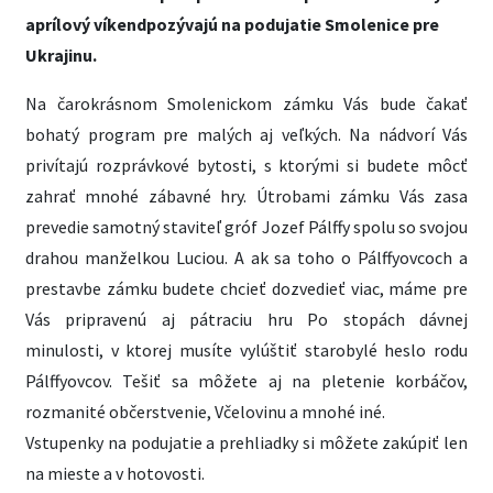
aprílový víkendpozývajú na podujatie Smolenice pre
Ukrajinu.
Na čarokrásnom Smolenickom zámku Vás bude čakať
bohatý program pre malých aj veľkých. Na nádvorí Vás
privítajú rozprávkové bytosti, s ktorými si budete môcť
zahrať mnohé zábavné hry. Útrobami zámku Vás zasa
prevedie samotný staviteľ gróf Jozef Pálffy spolu so svojou
drahou manželkou Luciou. A ak sa toho o Pálffyovcoch a
prestavbe zámku budete chcieť dozvedieť viac, máme pre
Vás pripravenú aj pátraciu hru Po stopách dávnej
minulosti, v ktorej musíte vylúštiť starobylé heslo rodu
Pálffyovcov. Tešiť sa môžete aj na pletenie korbáčov,
rozmanité občerstvenie, Včelovinu a mnohé iné.
Vstupenky na podujatie a prehliadky si môžete zakúpiť len
na mieste a v hotovosti.