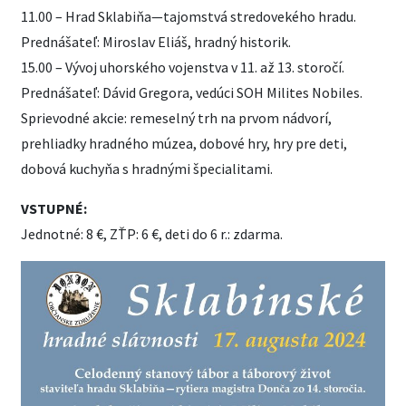
11.00 – Hrad Sklabiňa—tajomstvá stredovekého hradu.
Prednášateľ: Miroslav Eliáš, hradný historik.
15.00 – Vývoj uhorského vojenstva v 11. až 13. storočí.
Prednášateľ: Dávid Gregora, vedúci SOH Milites Nobiles.
Sprievodné akcie: remeselný trh na prvom nádvorí,
prehliadky hradného múzea, dobové hry, hry pre deti,
dobová kuchyňa s hradnými špecialitami.
VSTUPNÉ:
Jednotné: 8 €, ZŤP: 6 €, deti do 6 r.: zdarma.