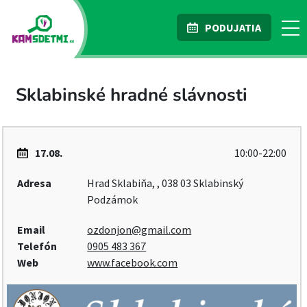
PODUJATIA
Sklabinské hradné slávnosti
17.08.
10:00-22:00
Adresa
Hrad Sklabiňa, , 038 03 Sklabinský
Podzámok
Email
ozdonjon@gmail.com
Telefón
0905 483 367
Web
www.facebook.com