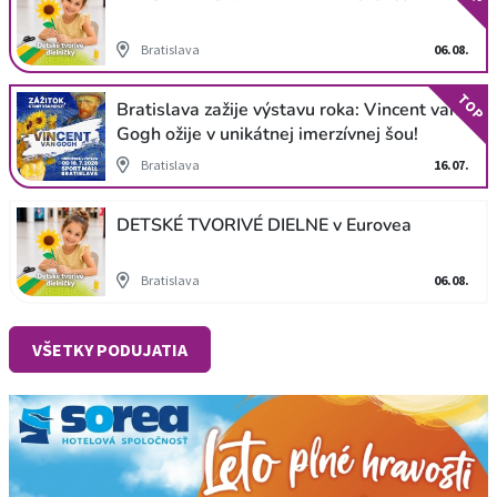
Bratislava
06.08.
TOP
Bratislava zažije výstavu roka: Vincent van
Gogh ožije v unikátnej imerzívnej šou!
Bratislava
16.07.
DETSKÉ TVORIVÉ DIELNE v Eurovea
Bratislava
06.08.
VŠETKY PODUJATIA