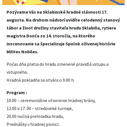
Pozývame Vás na Sklabinské hradné slávnosti 17.
augusta. Na druhom nádvorí uvidíte celodenný stanový
tábor a život družiny staviteľa hradu Sklabiňa, rytiera
magistra Donča zo 14. storočia, na ktorého
inscenovanie sa špecializuje Spolok oživenej histórie
Milites Nobiles.
Počas dňa platia do hradu zmenené pravidlá vstupu a
vstupného.
Hradná pokladňa sa otvára o 9.00 h.
Program :
10.00 – ceremoniálne otvorenie hradnej brány,
12.00 a 17. 00 – stredoveké turnaje,
20.00 nočná prehliadka hradu,
Prednášky v hradnej pivnici: