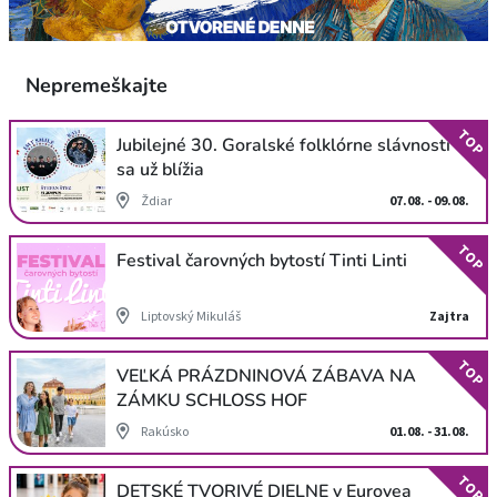
Nepremeškajte
TOP
Jubilejné 30. Goralské folklórne slávnosti
sa už blížia
Ždiar
07.08. - 09.08.
TOP
Festival čarovných bytostí Tinti Linti
Liptovský Mikuláš
Zajtra
TOP
VEĽKÁ PRÁZDNINOVÁ ZÁBAVA NA
ZÁMKU SCHLOSS HOF
Rakúsko
01.08. - 31.08.
TOP
DETSKÉ TVORIVÉ DIELNE v Eurovea