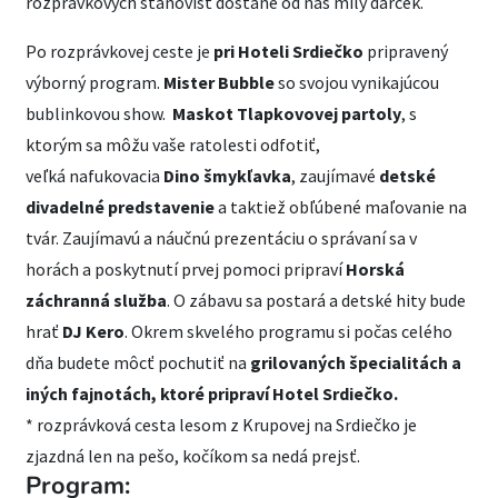
rozprávkových stanovíšť dostane od nás milý darček.
Po rozprávkovej ceste je
pri Hoteli Srdiečko
pripravený
výborný program.
Mister Bubble
so svojou vynikajúcou
bublinkovou show.
Maskot Tlapkovovej partoly
, s
ktorým sa môžu vaše ratolesti odfotiť,
veľká nafukovacia
Dino šmykľavka
, zaujímavé
detské
divadelné predstavenie
a taktiež obľúbené maľovanie na
tvár. Zaujímavú a náučnú prezentáciu o správaní sa v
horách a poskytnutí prvej pomoci pripraví
Horská
záchranná služba
. O zábavu sa postará a detské hity bude
hrať
DJ Kero
. Okrem skvelého programu si počas celého
dňa budete môcť pochutiť na
grilovaných špecialitách a
iných fajnotách, ktoré pripraví Hotel Srdiečko.
* rozprávková cesta lesom z Krupovej na Srdiečko je
zjazdná len na pešo, kočíkom sa nedá prejsť.
Program: