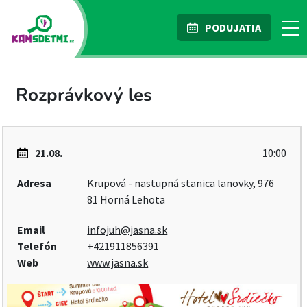
PODUJATIA
Rozprávkový les
21.08.
10:00
Adresa
Krupová - nastupná stanica lanovky, 976
81 Horná Lehota
Email
infojuh@jasna.sk
Telefón
+421911856391
Web
www.jasna.sk