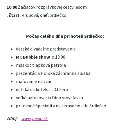
10.00
Začiatok rozprávkovej cesty lesom
,
štart:
Krupová,
cieľ:
Srdiečko
Počas celého dňa pri hoteli Srdiečko:
detské divadelné predstavenie
Mr. Bubble show
o 13.00
maskot tlapková patrola
prezentácia Horská záchranná služba
maľovanie na tvár
detská diskotéka s DJ kero
veľká nafukovacia Dino šmykľavka
grilované špeciality na terase hotela Srdiečko
Zdroj:
www.jasna.sk