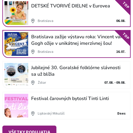
TOP
DETSKÉ TVORIVÉ DIELNE v Eurovea
Bratislava
06.08.
TOP
Bratislava zažije výstavu roka: Vincent van
Gogh ožije v unikátnej imerzívnej šou!
Bratislava
16.07.
Jubilejné 30. Goralské folklórne slávnosti
sa už blížia
Ždiar
07.08. - 09.08.
Festival čarovných bytostí Tinti Linti
Liptovský Mikuláš
Dnes
VŠETKY PODUJATIA