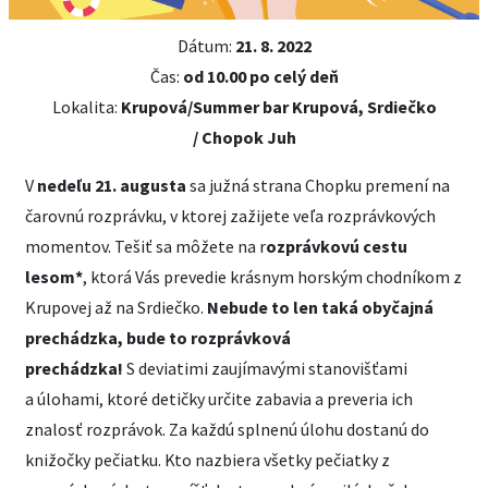
Dátum:
21. 8. 2022
Čas:
od 10.00 po celý deň
Lokalita:
Krupová/Summer bar Krupová, Srdiečko
/ Chopok Juh
V
nedeľu 21. augusta
sa južná strana Chopku premení na
čarovnú rozprávku, v ktorej zažijete veľa rozprávkových
momentov. Tešiť sa môžete na r
ozprávkovú cestu
lesom*
, ktorá Vás prevedie krásnym horským chodníkom z
Krupovej až na Srdiečko.
Nebude to len taká obyčajná
prechádzka, bude to rozprávková
prechádzka!
S deviatimi zaujímavými stanovišťami
a úlohami, ktoré detičky určite zabavia a preveria ich
znalosť rozprávok. Za každú splnenú úlohu dostanú do
knižočky pečiatku. Kto nazbiera všetky pečiatky z