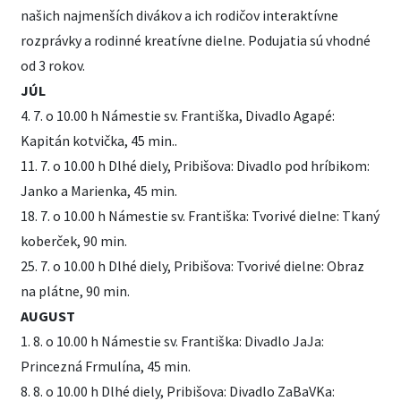
našich najmenších divákov a ich rodičov interaktívne
rozprávky a rodinné kreatívne dielne. Podujatia sú vhodné
od 3 rokov.
JÚL
4. 7. o 10.00 h Námestie sv. Františka, Divadlo Agapé:
Kapitán kotvička, 45 min..
11. 7. o 10.00 h Dlhé diely, Pribišova: Divadlo pod hríbikom:
Janko a Marienka, 45 min.
18. 7. o 10.00 h Námestie sv. Františka: Tvorivé dielne: Tkaný
koberček, 90 min.
25. 7. o 10.00 h Dlhé diely, Pribišova: Tvorivé dielne: Obraz
na plátne, 90 min.
AUGUST
1. 8. o 10.00 h Námestie sv. Františka: Divadlo JaJa:
Princezná Frmulína, 45 min.
8. 8. o 10.00 h Dlhé diely, Pribišova: Divadlo ZaBaVKa: