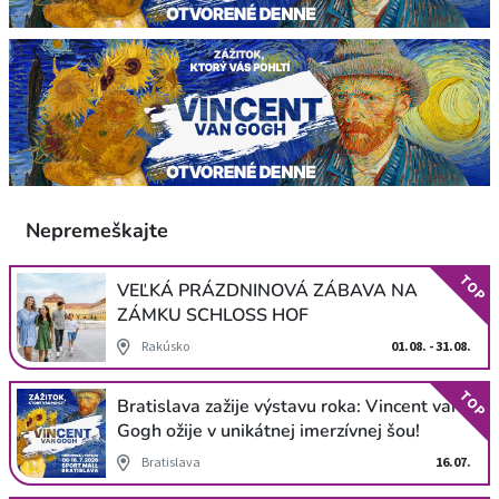
Nepremeškajte
TOP
VEĽKÁ PRÁZDNINOVÁ ZÁBAVA NA
ZÁMKU SCHLOSS HOF
Rakúsko
01.08. - 31.08.
TOP
Bratislava zažije výstavu roka: Vincent van
Gogh ožije v unikátnej imerzívnej šou!
Bratislava
16.07.