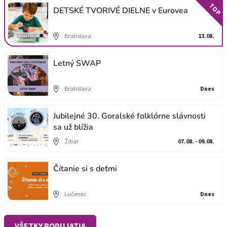
TOP
DETSKÉ TVORIVÉ DIELNE v Eurovea
Bratislava
13.08.
Letný SWAP
Bratislava
Dnes
Jubilejné 30. Goralské folklórne slávnosti
sa už blížia
Ždiar
07.08. - 09.08.
Čítanie si s deťmi
Lučenec
Dnes
VŠETKY PODUJATIA