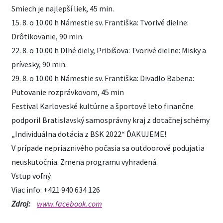
Smiech je najlepší liek, 45 min.
15. 8. o 10.00 h Námestie sv. Františka: Tvorivé dielne:
Drôtikovanie, 90 min.
22. 8. o 10.00 h Dlhé diely, Pribišova: Tvorivé dielne: Misky a
prívesky, 90 min.
29. 8. o 10.00 h Námestie sv. Františka: Divadlo Babena:
Putovanie rozprávkovom, 45 min
Festival Karloveské kultúrne a športové leto finančne
podporil Bratislavský samosprávny kraj z dotačnej schémy
„Individuálna dotácia z BSK 2022“ ĎAKUJEME!
V prípade nepriaznivého počasia sa outdoorové podujatia
neuskutočnia. Zmena programu vyhradená.
Vstup voľný.
Viac info: +421 940 634 126
Zdroj:
www.facebook.com