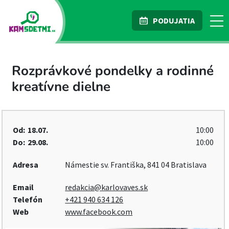
PODUJATIA
Rozprávkové pondelky a rodinné
kreatívne dielne
Od:
18.07.
10:00
Do:
29.08.
10:00
Adresa
Námestie sv. Františka, 841 04 Bratislava
Email
redakcia@karlovaves.sk
Telefón
+421 940 634 126
Web
www.facebook.com