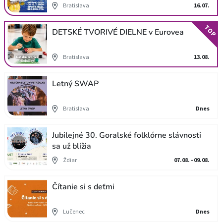
Bratislava
16.07.
TOP
DETSKÉ TVORIVÉ DIELNE v Eurovea
Bratislava
13.08.
Letný SWAP
Bratislava
Dnes
Jubilejné 30. Goralské folklórne slávnosti
sa už blížia
Ždiar
07.08. - 09.08.
Čítanie si s deťmi
Lučenec
Dnes