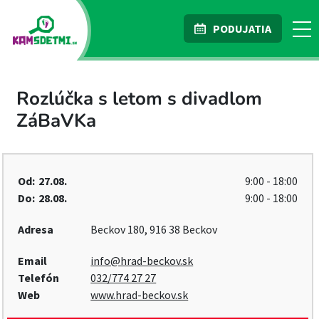
PODUJATIA
Rozlúčka s letom s divadlom
ZáBaVKa
Od:
27.08.
9:00 - 18:00
Do:
28.08.
9:00 - 18:00
Adresa
Beckov 180, 916 38 Beckov
Email
info@hrad-beckov.sk
Telefón
032/774 27 27
Web
www.hrad-beckov.sk