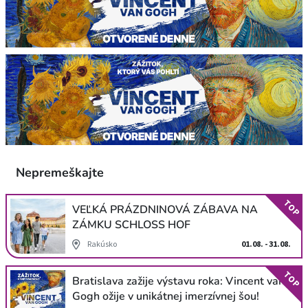
Nepremeškajte
TOP
VEĽKÁ PRÁZDNINOVÁ ZÁBAVA NA
ZÁMKU SCHLOSS HOF
Rakúsko
01.08. - 31.08.
TOP
Bratislava zažije výstavu roka: Vincent van
Gogh ožije v unikátnej imerzívnej šou!