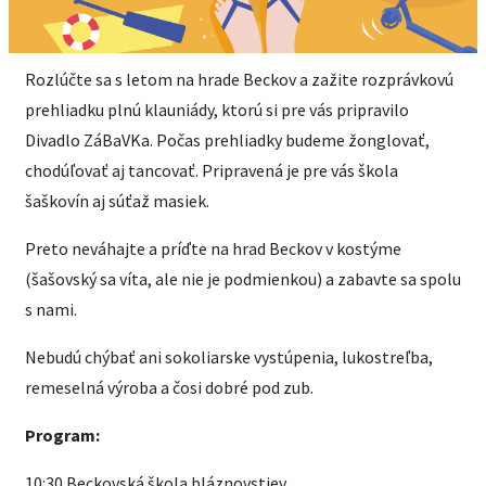
Rozlúčte sa s letom na hrade Beckov a zažite rozprávkovú
prehliadku plnú klauniády, ktorú si pre vás pripravilo
Divadlo ZáBaVKa. Počas prehliadky budeme žonglovať,
chodúľovať aj tancovať. Pripravená je pre vás škola
šaškovín aj súťaž masiek.
Preto neváhajte a príďte na hrad Beckov v kostýme
(šašovský sa víta, ale nie je podmienkou) a zabavte sa spolu
s nami.
Nebudú chýbať ani sokoliarske vystúpenia, lukostreľba,
remeselná výroba a čosi dobré pod zub.
Program:
10:30 Beckovská škola bláznovstiev