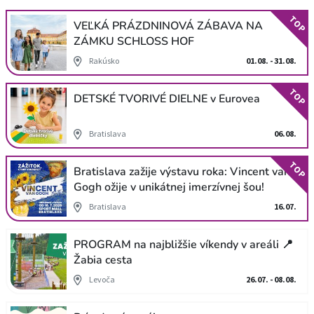
TOP
VEĽKÁ PRÁZDNINOVÁ ZÁBAVA NA
ZÁMKU SCHLOSS HOF
Rakúsko
01.08. - 31.08.
TOP
DETSKÉ TVORIVÉ DIELNE v Eurovea
Bratislava
06.08.
TOP
Bratislava zažije výstavu roka: Vincent van
Gogh ožije v unikátnej imerzívnej šou!
Bratislava
16.07.
PROGRAM na najbližšie víkendy v areáli 📍
Žabia cesta
Levoča
26.07. - 08.08.