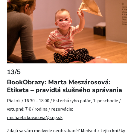
13/5
BookObrazy: Marta Meszárosová:
Etiketa – pravidlá slušného správania
Piatok / 16.30 – 18.00 / Esterházyho palác, 1. poschodie /
vstupné: 7 € / rodina / rezervácie:
michaela.kovacova@sng.sk
Zdajú sa vám medvede neohrabané? Medveď z tejto knižky