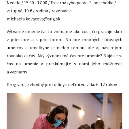
Nedeľa / 15.00– 17.00 / Esterházyho palác, 3. poschodie /
vstupné: 10 € / rodina / rezervácie:
michaela.kovacova@sng.sk
Výtvarné umenie často vnímame ako čosi, čo pracuje skôr
v priestore a s priestorom. No pre mnohých súčasných
umelcov a umelkyne je nielen témou, ale aj nástrojom
rovnako aj čas. Aký význam má čas pre umenie? Nájdite si
čas na umenie a preskúmajte s nami jeho možnosti
a významy.
Program je vhodný pre rodiny s deťmi vo veku 6-12 rokov.