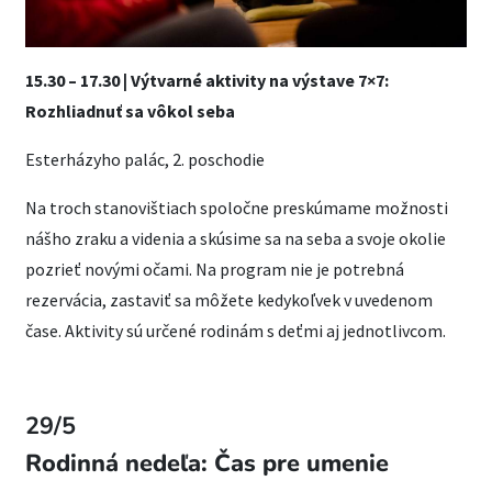
15.30 – 17.30 |
Výtvarné aktivity na výstave 7×7:
Rozhliadnuť sa vôkol seba
Esterházyho palác, 2. poschodie
Na troch stanovištiach spoločne preskúmame možnosti
nášho zraku a videnia a skúsime sa na seba a svoje okolie
pozrieť novými očami. Na program nie je potrebná
rezervácia, zastaviť sa môžete kedykoľvek v uvedenom
čase. Aktivity sú určené rodinám s deťmi aj jednotlivcom.
29/5
Rodinná nedeľa: Čas pre umenie