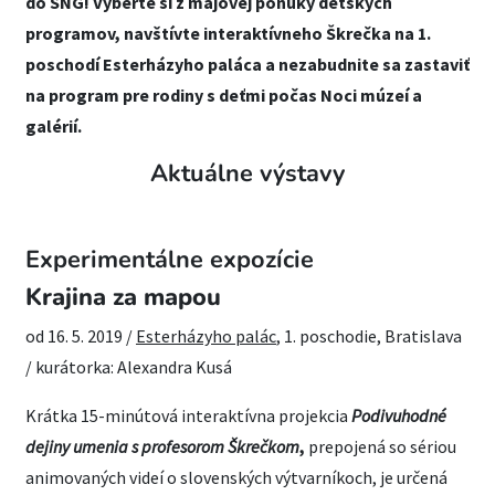
do SNG! Vyberte si z májovej ponuky detských
programov, navštívte interaktívneho Škrečka na 1.
poschodí Esterházyho paláca a nezabudnite sa zastaviť
na program pre rodiny s deťmi počas Noci múzeí a
galérií.
Aktuálne výstavy
Experimentálne expozície
Krajina za mapou
od 16. 5. 2019 /
Esterházyho palác
, 1. poschodie, Bratislava
/ kurátorka: Alexandra Kusá
Krátka 15-minútová interaktívna projekcia
Podivuhodné
dejiny umenia s profesorom Škrečkom
,
prepojená so sériou
animovaných videí o slovenských výtvarníkoch, je určená