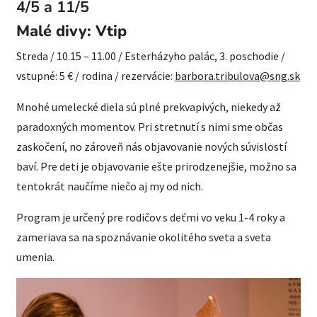
4/5 a 11/5
Malé divy: Vtip
Streda / 10.15 – 11.00 / Esterházyho palác, 3. poschodie /
vstupné: 5 € / rodina / rezervácie:
barbora.tribulova@sng.sk
Mnohé umelecké diela sú plné prekvapivých, niekedy až
paradoxných momentov. Pri stretnutí s nimi sme občas
zaskočení, no zároveň nás objavovanie nových súvislostí
baví. Pre deti je objavovanie ešte prirodzenejšie, možno sa
tentokrát naučíme niečo aj my od nich.
Program je určený pre rodičov s deťmi vo veku 1-4 roky a
zameriava sa na spoznávanie okolitého sveta a sveta
umenia.