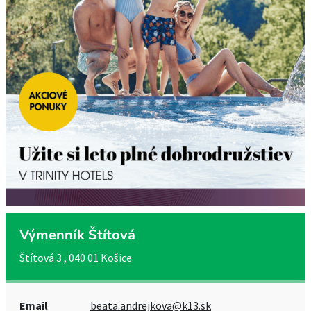
Výmenník Štítová
Štítová 3 , 040 01 Košice
Email
beata.andrejkova@k13.sk