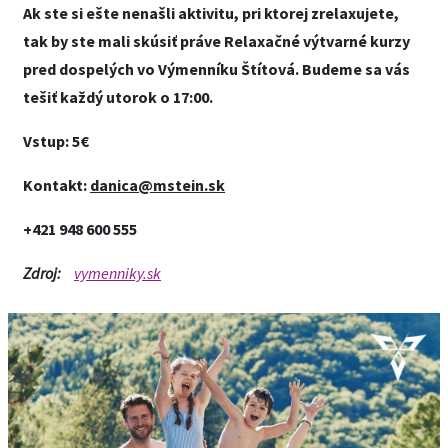
Ak ste si ešte nenašli aktivitu, pri ktorej zrelaxujete,
tak by ste mali skúsiť práve Relaxačné výtvarné kurzy
pred dospelých vo Výmenníku Štítová. Budeme sa vás
tešiť každý utorok o 17:00.
Vstup: 5€
Kontakt:
danica@mstein.sk
+421 948 600 555
Zdroj:
vymenniky.sk