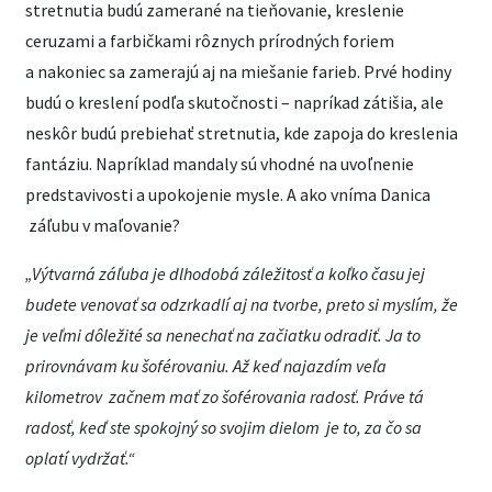
stretnutia budú zamerané na tieňovanie, kreslenie
ceruzami a farbičkami rôznych prírodných foriem
a nakoniec sa zamerajú aj na miešanie farieb. Prvé hodiny
budú o kreslení podľa skutočnosti – napríkad zátišia, ale
neskôr budú prebiehať stretnutia, kde zapoja do kreslenia
fantáziu. Napríklad mandaly sú vhodné na uvoľnenie
predstavivosti a upokojenie mysle. A ako vníma Danica
záľubu v maľovanie?
„Výtvarná záľuba je dlhodobá záležitosť a koľko času jej
budete venovať sa odzrkadlí aj na tvorbe, preto si myslím, že
je veľmi dôležité sa nenechať na začiatku odradiť. Ja to
prirovnávam ku šoférovaniu. Až keď najazdím veľa
kilometrov začnem mať zo šoférovania radosť. Práve tá
radosť, keď ste spokojný so svojim dielom je to, za čo sa
oplatí vydržať.“