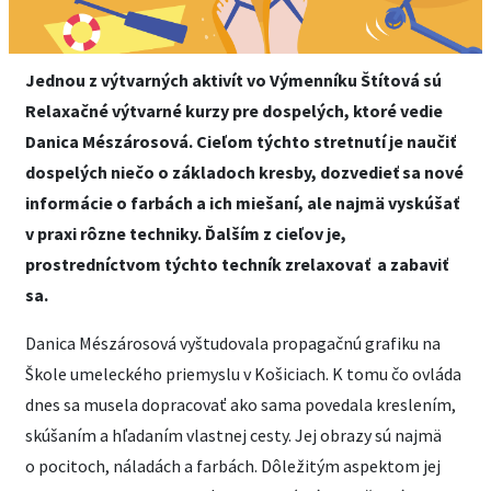
Jednou z výtvarných aktivít vo Výmenníku Štítová sú
Relaxačné výtvarné kurzy pre dospelých, ktoré vedie
Danica Mészárosová. Cieľom týchto stretnutí je naučiť
dospelých niečo o základoch kresby, dozvedieť sa nové
informácie o farbách a ich miešaní, ale najmä vyskúšať
v praxi rôzne techniky. Ďalším z cieľov je,
prostredníctvom týchto techník zrelaxovať a zabaviť
sa.
Danica Mészárosová vyštudovala propagačnú grafiku na
Škole umeleckého priemyslu v Košiciach. K tomu čo ovláda
dnes sa musela dopracovať ako sama povedala kreslením,
skúšaním a hľadaním vlastnej cesty. Jej obrazy sú najmä
o pocitoch, náladách a farbách. Dôležitým aspektom jej