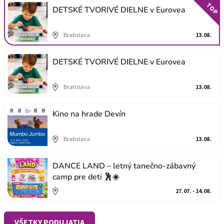
TOP
DETSKÉ TVORIVÉ DIELNE v Eurovea
Bratislava
13.08.
DETSKÉ TVORIVÉ DIELNE v Eurovea
Bratislava
13.08.
Kino na hrade Devín
Bratislava
13.08.
DANCE LAND – letný tanečno-zábavný
camp pre deti 🕺☀️
27.07. - 14.08.
VŠETKY PODUJATIA