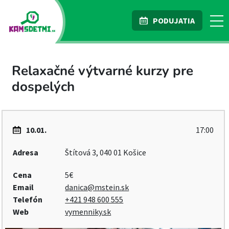
PODUJATIA
Relaxačné výtvarné kurzy pre
dospelých
10.01.
17:00
Adresa
Štítová 3, 040 01 Košice
Cena
5€
Email
danica@mstein.sk
Telefón
+421 948 600 555
Web
vymenniky.sk