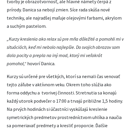
tvorby je obrazotvornosť, ale hlavné námety čerpá z
prírody. Danica sa nebojí zmien. Síce rada skúša nové
techniky, ale najradšej maľuje olejovými farbami, akrylom
a suchým pastelom.
„Kurzy kreslenia ako relax sú pre mňa dôležité a pomohli mi v
situáciách, keď mi nebolo najlepšie. Do svojich obrazov som
dala pocity a prepla na iný mod, ktorý mi veľakrát
pomohol,“
hovorí Danica.
Kurzy sú určené pre všetkých, ktorí sa nemali čas venovať
tejto záľube v aktívnom veku. Okrem toho slúžia ako
forma oddychu a tvorivej činnosti. Stretnutia sa konajú
každý utorok podvečer o 17:00 a trvajú približne 1,5 hodiny.
Na prvých hodinách si účastníci vyskúšajú kreslenie
symetrických predmetov prostredníctvom uhlíka a naučia
sa pomeriavať predmety a kresliť proporcie. Ďalšie