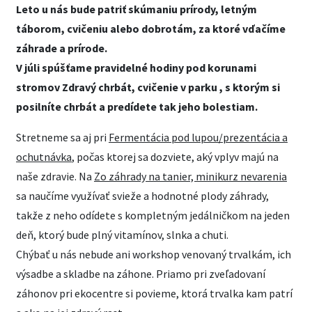
Leto u nás bude patriť skúmaniu prírody, letným
táborom, cvičeniu alebo dobrotám, za ktoré vďačíme
záhrade a prírode.
V júli spúšťame pravidelné hodiny pod korunami
stromov Zdravý chrbát, cvičenie v parku , s ktorým si
posilníte chrbát a predídete tak jeho bolestiam.
Stretneme sa aj pri
Fermentácia pod lupou/prezentácia a
ochutnávka
, počas ktorej sa dozviete, aký vplyv majú na
naše zdravie. Na
Zo záhrady na tanier, minikurz nevarenia
sa naučíme využívať svieže a hodnotné plody záhrady,
takže z neho odídete s kompletným jedálničkom na jeden
deň, ktorý bude plný vitamínov, slnka a chuti.
Chýbať u nás nebude ani workshop venovaný trvalkám, ich
výsadbe a skladbe na záhone. Priamo pri zveľadovaní
záhonov pri ekocentre si povieme, ktorá trvalka kam patrí