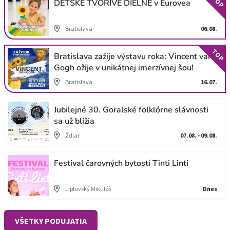
TOP
DETSKÉ TVORIVÉ DIELNE v Eurovea
Bratislava
06.08.
TOP
Bratislava zažije výstavu roka: Vincent van
Gogh ožije v unikátnej imerzívnej šou!
Bratislava
16.07.
Jubilejné 30. Goralské folklórne slávnosti
sa už blížia
Ždiar
07.08. - 09.08.
Festival čarovných bytostí Tinti Linti
Liptovský Mikuláš
Dnes
VŠETKY PODUJATIA