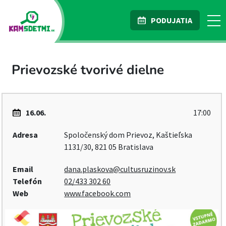
PODUJATIA
Prievozské tvorivé dielne
16.06.
17:00
Adresa
Spoločenský dom Prievoz, Kaštieľska
1131/30, 821 05 Bratislava
Email
dana.plaskova@cultusruzinov.sk
Telefón
02/433 302 60
Web
www.facebook.com