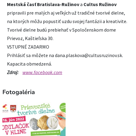
Mestská časť Bratislava-Ružinov
a
Cultus Ružinov
pripravili pre malých aj veľkých už tradičné tvorivé dielne,
na ktorých môžu popustiť uzdu svojej fantázii a kreativite.
Tvorivé dielne budú prebiehať v Spoločenskom dome
Prievoz, Kaštieľska 30.
VSTUPNÉ ZADARMO
Prihlásiť sa môžete na dana.plaskova@cultusruzinov.sk.
Kapacita obmedzená.
Zdroj:
www.facebook.com
Fotogaléria