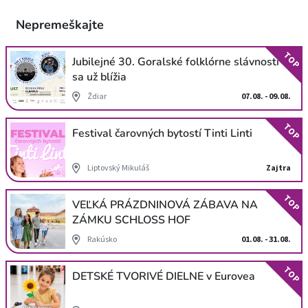
Nepremeškajte
TOP
Jubilejné 30. Goralské folklórne slávnosti
sa už blížia
Ždiar
07.08. - 09.08.
TOP
Festival čarovných bytostí Tinti Linti
Liptovský Mikuláš
Zajtra
TOP
VEĽKÁ PRÁZDNINOVÁ ZÁBAVA NA
ZÁMKU SCHLOSS HOF
Rakúsko
01.08. - 31.08.
TOP
DETSKÉ TVORIVÉ DIELNE v Eurovea