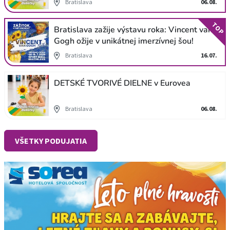
Bratislava
06.08.
TOP
Bratislava zažije výstavu roka: Vincent van
Gogh ožije v unikátnej imerzívnej šou!
Bratislava
16.07.
DETSKÉ TVORIVÉ DIELNE v Eurovea
Bratislava
06.08.
VŠETKY PODUJATIA