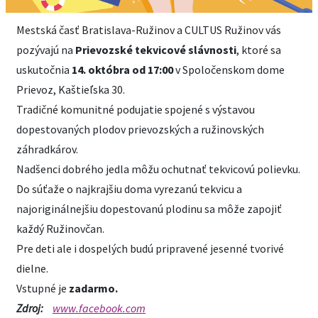
Mestská časť Bratislava-Ružinov a CULTUS Ružinov vás
pozývajú na
Prievozské tekvicové slávnosti
, ktoré sa
uskutočnia
14. októbra od 17:00
v Spoločenskom dome
Prievoz, Kaštieľska 30.
Tradičné komunitné podujatie spojené s výstavou
dopestovaných plodov prievozských a ružinovských
záhradkárov.
Nadšenci dobrého jedla môžu ochutnať tekvicovú polievku.
Do súťaže o najkrajšiu doma vyrezanú tekvicu a
najoriginálnejšiu dopestovanú plodinu sa môže zapojiť
každý Ružinovčan.
Pre deti ale i dospelých budú pripravené jesenné tvorivé
dielne.
Vstupné je
zadarmo.
Zdroj:
www.facebook.com