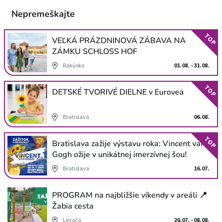
Nepremeškajte
TOP
VEĽKÁ PRÁZDNINOVÁ ZÁBAVA NA
ZÁMKU SCHLOSS HOF
Rakúsko
01.08. - 31.08.
TOP
DETSKÉ TVORIVÉ DIELNE v Eurovea
Bratislava
06.08.
TOP
Bratislava zažije výstavu roka: Vincent van
Gogh ožije v unikátnej imerzívnej šou!
Bratislava
16.07.
PROGRAM na najbližšie víkendy v areáli 📍
Žabia cesta
Levoča
26.07. - 08.08.