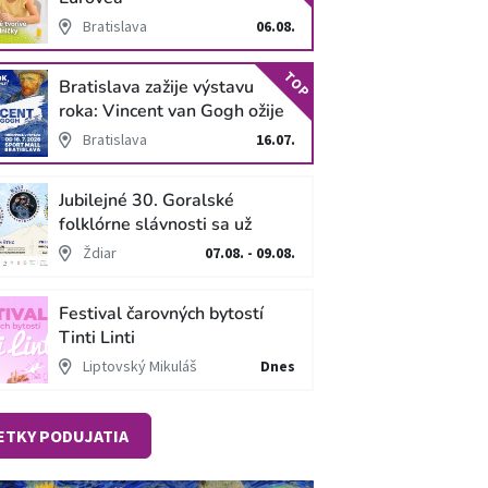
Bratislava
06.08.
TOP
Bratislava zažije výstavu
roka: Vincent van Gogh ožije
v unikátnej imerzívnej šou!
Bratislava
16.07.
Jubilejné 30. Goralské
folklórne slávnosti sa už
blížia
Ždiar
07.08. - 09.08.
Festival čarovných bytostí
Tinti Linti
Liptovský Mikuláš
Dnes
ETKY PODUJATIA