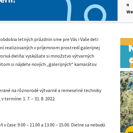
n
We
obdobia letných prázdnin sme pre Vás i Vaše deti
lní realizovaných v príjemnom prostredí galerijnej
orivá dielňa: vyskúšate si množstvo výtvarných
itom si nájdete nových „galerijných“ kamarátov.
merané na rôznorodé výtvarné a remeselné techniky
termíne: 1. 7. – 31. 8. 2022.
 v čase: 9.00 – 11.00 a 13.00 – 15.00. Dielne sa nebudú