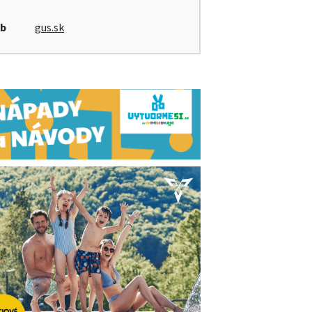
b
gus.sk