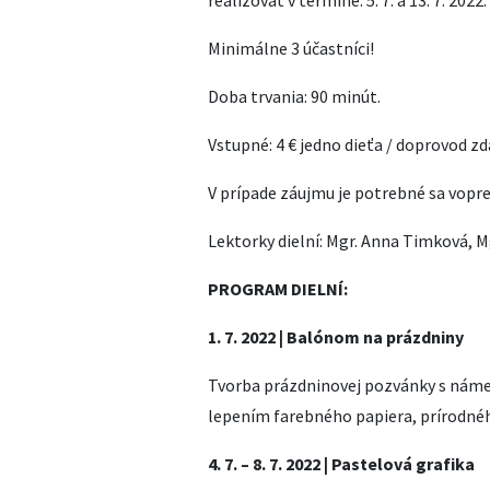
realizovať v termíne: 5. 7. a 13. 7. 2022.
Minimálne 3 účastníci!
Doba trvania: 90 minút.
Vstupné: 4 € jedno dieťa / doprovod zd
V prípade záujmu je potrebné sa vopre
Lektorky dielní: Mgr. Anna Timková, M
PROGRAM DIELNÍ:
1. 7. 2022 | Balónom na prázdniny
Tvorba prázdninovej pozvánky s náme
lepením farebného papiera, prírodnéh
4. 7. – 8. 7. 2022 | Pastelová grafika