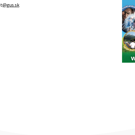
at
@gus.sk