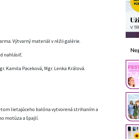
arma. Výtvarný materiál v réžii galérie.
Ne
d nahlásiť.
gr. Kamila Paceková, Mgr. Lenka Králová.
tom lietajúceho balóna vytvorená strihaním a
o motúza a špajlí.