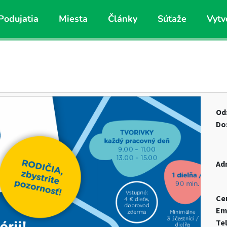
Podujatia
Miesta
Články
Súťaže
Vytv
Od
Do
Ad
Ce
Em
Te