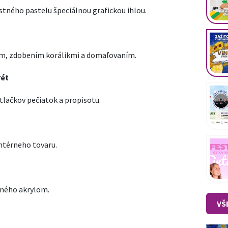
tného pastelu špeciálnou grafickou ihlou.
tím, zdobením korálikmi a domaľovaním.
rét
lačkov pečiatok a propisotu.
antérneho tovaru.
ného akrylom.
VŠ