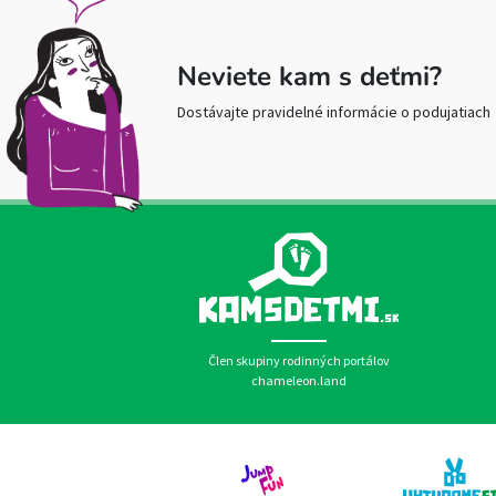
Neviete kam s deťmi?
Dostávajte pravidelné informácie o podujatiach
Člen skupiny rodinných portálov
chameleon.land