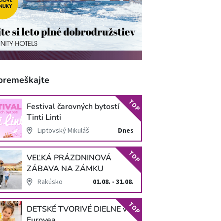
premeškajte
TOP
Festival čarovných bytostí
Tinti Linti
Liptovský Mikuláš
Dnes
TOP
VEĽKÁ PRÁZDNINOVÁ
ZÁBAVA NA ZÁMKU
SCHLOSS HOF
Rakúsko
01.08. - 31.08.
TOP
DETSKÉ TVORIVÉ DIELNE v
Eurovea