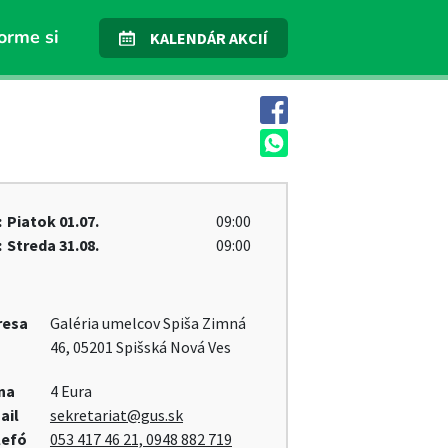
orme si
KALENDÁR AKCIÍ
:
Piatok
01.07.
09:00
:
Streda
31.08.
09:00
resa
Galéria umelcov Spiša Zimná
46, 05201 Spišská Nová Ves
na
4 Eura
ail
sekretariat@gus.sk
lefó
053 417 46 21, 0948 882 719