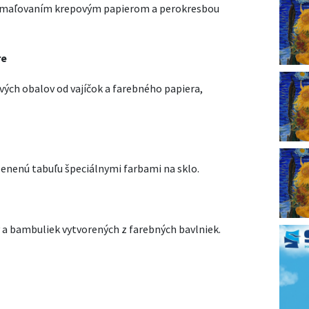
ou maľovaním krepovým papierom a perokresbou
re
vých obalov od vajíčok a farebného papiera,
enenú tabuľu špeciálnymi farbami na sklo.
ov a bambuliek vytvorených z farebných bavlniek.