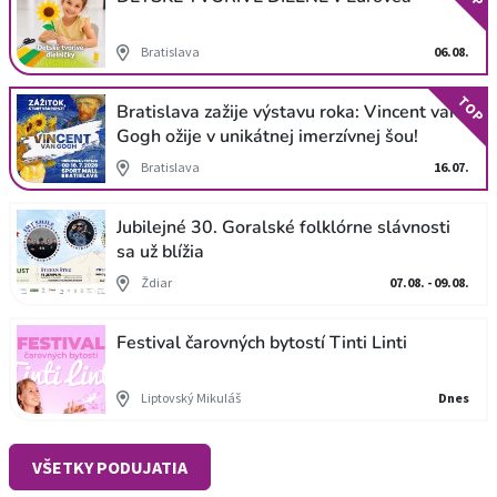
Bratislava
06.08.
TOP
Bratislava zažije výstavu roka: Vincent van
Gogh ožije v unikátnej imerzívnej šou!
Bratislava
16.07.
Jubilejné 30. Goralské folklórne slávnosti
sa už blížia
Ždiar
07.08. - 09.08.
Festival čarovných bytostí Tinti Linti
Liptovský Mikuláš
Dnes
VŠETKY PODUJATIA