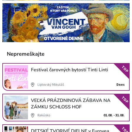
Nepremeškajte
TOP
Festival čarovných bytostí Tinti Linti
Liptovský Mikuláš
Dnes
TOP
VEĽKÁ PRÁZDNINOVÁ ZÁBAVA NA
ZÁMKU SCHLOSS HOF
Rakúsko
01.08. - 31.08.
TOP
DETSKÉ TVORIVÉ DIELNE v Eurovea