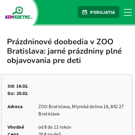
PODUJATIA
Prázdninové doobedia v ZOO
Bratislava: jarné prázdniny plné
objavovania pre deti
Od:
16.02.
Do:
20.02.
Adresa
ZOO Bratislava, Mlynská dolina 1A, 842 27
Bratislava
Vhodné
od 8 do 12 rokov
Cena
20 € na deň