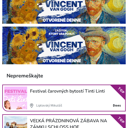
Nepremeškajte
TOP
Festival čarovných bytostí Tinti Linti
Liptovský Mikuláš
Dnes
TOP
VEĽKÁ PRÁZDNINOVÁ ZÁBAVA NA
ZÁMKU SCHLOSS HOF