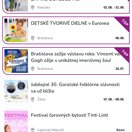
Rakúsko
01.08. - 31.08.
TOP
DETSKÉ TVORIVÉ DIELNE v Eurovea
Bratislava
06.08.
TOP
Bratislava zažije výstavu roka: Vincent van
Gogh ožije v unikátnej imerzívnej šou!
Bratislava
16.07.
Jubilejné 30. Goralské folklórne slávnosti
sa už blížia
Ždiar
07.08. - 09.08.
Festival čarovných bytostí Tinti Linti
Liptovský Mikuláš
Dnes