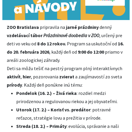
ZOO Bratislava
pripravila na
jarné prázdniny
denný
vzdelávací tábor
Prázdninové doobedia v ZOO
, určený pre
deti vo veku od
8 do 12 rokov.
Program sa uskutoční od
16.
do 20. februára 2026
, každý deň od
9:00 do 12:00
priamo v
areáli zoologickej záhrady.
Deti sa môžu tešiť na pestrý program plný interaktívnych
aktivít
,
hier
, pozorovania
zvierat
a zaujímavostí zo sveta
prírody
. Každý deň ponúkne inú tému:
Pondelok (16. 2.) – Živá rieka
: rozdiel medzi
prirodzenou a regulovanou riekou a jej obyvateľmi.
Utorok (17. 2.) – Korisť vs. predátor
: potravné
reťazce, stratégie lovu a prežitia v prírode.
Streda (18. 2.) – Primáty
: evolúcia, správanie a naši