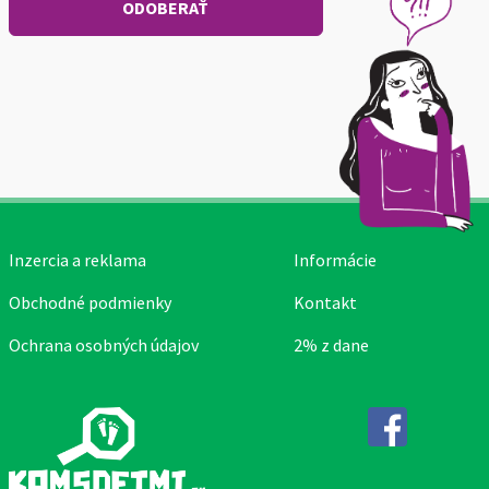
Inzercia a reklama
Informácie
Obchodné podmienky
Kontakt
Ochrana osobných údajov
2% z dane
Facebook