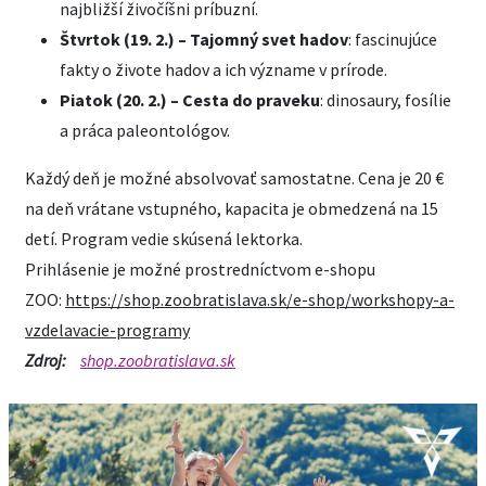
najbližší živočíšni príbuzní.
Štvrtok (19. 2.) – Tajomný svet hadov
: fascinujúce
fakty o živote hadov a ich význame v prírode.
Piatok (20. 2.) – Cesta do praveku
: dinosaury, fosílie
a práca paleontológov.
Každý deň je možné absolvovať samostatne. Cena je 20 €
na deň vrátane vstupného, kapacita je obmedzená na 15
detí. Program vedie skúsená lektorka.
Prihlásenie je možné prostredníctvom e-shopu
ZOO:
https://shop.zoobratislava.sk/e-shop/workshopy-a-
vzdelavacie-programy
Zdroj:
shop.zoobratislava.sk