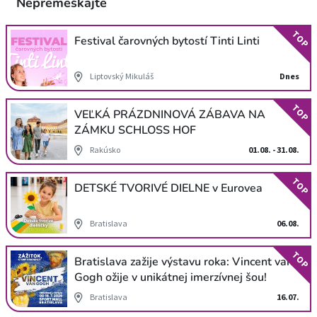
Nepremeškajte
TOP
Festival čarovných bytostí Tinti Linti
Liptovský Mikuláš
Dnes
TOP
VEĽKÁ PRÁZDNINOVÁ ZÁBAVA NA
ZÁMKU SCHLOSS HOF
Rakúsko
01.08. - 31.08.
TOP
DETSKÉ TVORIVÉ DIELNE v Eurovea
Bratislava
06.08.
TOP
Bratislava zažije výstavu roka: Vincent van
Gogh ožije v unikátnej imerzívnej šou!
Bratislava
16.07.