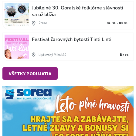
Jubilejné 30. Goralské folklórne slávnosti
sa už blížia
Ždiar
07.08. - 09.08.
Festival čarovných bytostí Tinti Linti
Liptovský Mikuláš
Dnes
VŠETKY PODUJATIA