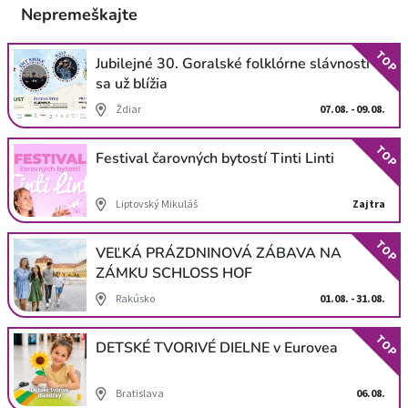
Nepremeškajte
TOP
Jubilejné 30. Goralské folklórne slávnosti
sa už blížia
Ždiar
07.08. - 09.08.
TOP
Festival čarovných bytostí Tinti Linti
Liptovský Mikuláš
Zajtra
TOP
VEĽKÁ PRÁZDNINOVÁ ZÁBAVA NA
ZÁMKU SCHLOSS HOF
Rakúsko
01.08. - 31.08.
TOP
DETSKÉ TVORIVÉ DIELNE v Eurovea
Bratislava
06.08.