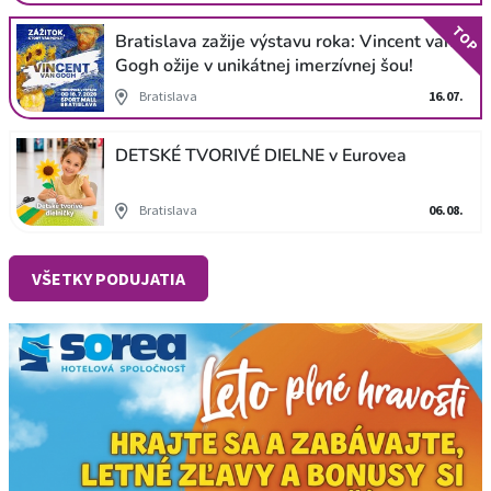
TOP
Bratislava zažije výstavu roka: Vincent van
Gogh ožije v unikátnej imerzívnej šou!
Bratislava
16.07.
DETSKÉ TVORIVÉ DIELNE v Eurovea
Bratislava
06.08.
VŠETKY PODUJATIA