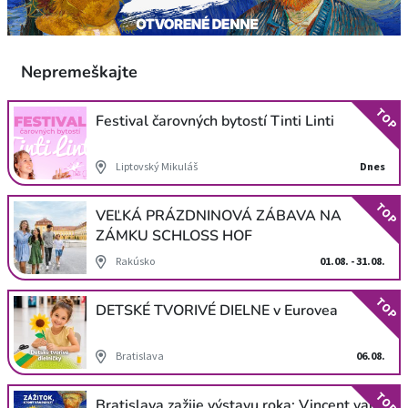
Nepremeškajte
TOP
Festival čarovných bytostí Tinti Linti
Liptovský Mikuláš
Dnes
TOP
VEĽKÁ PRÁZDNINOVÁ ZÁBAVA NA
ZÁMKU SCHLOSS HOF
Rakúsko
01.08. - 31.08.
TOP
DETSKÉ TVORIVÉ DIELNE v Eurovea
Bratislava
06.08.
TOP
Bratislava zažije výstavu roka: Vincent van