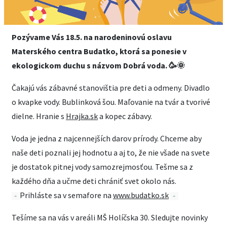
Pozývame Vás 18.5. na narodeninovú oslavu
Materského centra Budatko, ktorá sa ponesie v
ekologickom duchu s názvom Dobrá voda. 🥳🌞
Čakajú vás zábavné stanovištia pre deti a odmeny. Divadlo
o kvapke vody. Bublinková šou. Maľovanie na tvár a tvorivé
dielne. Hranie s
Hrajka.sk
a kopec zábavy.
Voda je jedna z najcennejších darov prírody. Chceme aby
naše deti poznali jej hodnotu a aj to, že nie všade na svete
je dostatok pitnej vody samozrejmosťou. Tešme sa z
každého dňa a učme deti chrániť svet okolo nás.
Prihláste sa v semafore na
www.budatko.sk
Tešíme sa na vás v areáli MŠ Holíčska 30. Sledujte novinky