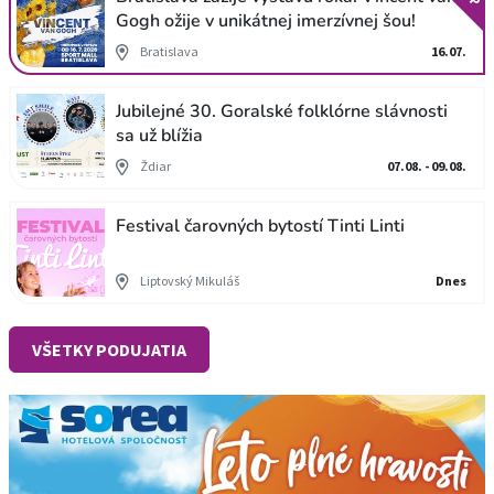
Gogh ožije v unikátnej imerzívnej šou!
Bratislava
16.07.
Jubilejné 30. Goralské folklórne slávnosti
sa už blížia
Ždiar
07.08. - 09.08.
Festival čarovných bytostí Tinti Linti
Liptovský Mikuláš
Dnes
VŠETKY PODUJATIA