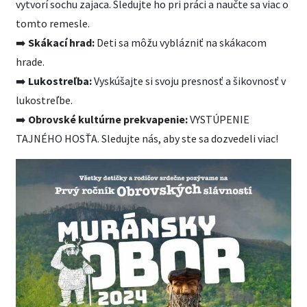
vytvorí sochu zajaca. Sledujte ho pri práci a naučte sa viac o
tomto remesle.
➡️
Skákací hrad:
Deti sa môžu vyblázniť na skákacom
hrade.
➡️
Lukostreľba:
Vyskúšajte si svoju presnosť a šikovnosť v
lukostreľbe.
➡️
Obrovské kultúrne prekvapenie:
VYSTÚPENIE
TAJNÉHO HOSŤA. Sledujte nás, aby ste sa dozvedeli viac!