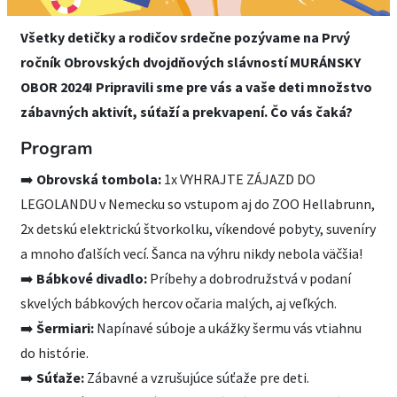
Všetky detičky a rodičov srdečne pozývame na Prvý
ročník Obrovských dvojdňových slávností MURÁNSKY
OBOR 2024! Pripravili sme pre vás a vaše deti množstvo
zábavných aktivít, súťaží a prekvapení. Čo vás čaká?
Program
➡️
Obrovská tombola:
1x VYHRAJTE ZÁJAZD DO
LEGOLANDU v Nemecku so vstupom aj do ZOO Hellabrunn,
2x detskú elektrickú štvorkolku, víkendové pobyty, suveníry
a mnoho ďalších vecí. Šanca na výhru nikdy nebola väčšia!
➡️
Bábkové divadlo:
Príbehy a dobrodružstvá v podaní
skvelých bábkových hercov očaria malých, aj veľkých.
➡️
Šermiari:
Napínavé súboje a ukážky šermu vás vtiahnu
do histórie.
➡️
Súťaže:
Zábavné a vzrušujúce súťaže pre deti.