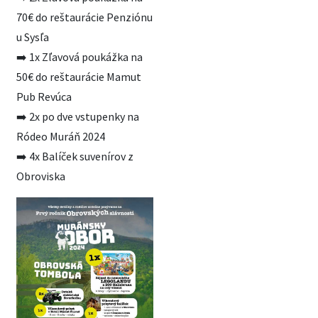
70€ do reštaurácie Penziónu
u Sysľa
➡️ 1x Zľavová poukážka na
50€ do reštaurácie Mamut
Pub Revúca
➡️ 2x po dve vstupenky na
Ródeo Muráň 2024
➡️ 4x Balíček suvenírov z
Obroviska