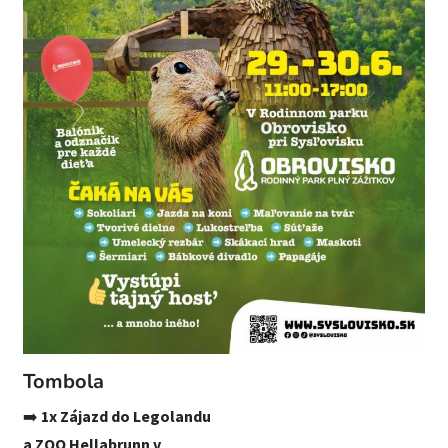
Tombola
➡️
1x Zájazd do Legolandu
a ZOO Hellabrunn v