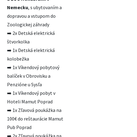
Nemecku
, s ubytovaním a
dopravou a vstupom do
Zoologickej záhrady
➡️ 2x Detská elektrická
štvorkolka
➡️ 1x Detská elektrická
kolobežka
➡️ 1x Víkendový pobytový
balíček v Obrovisku a
Penzióne u Sysľa
➡️ 1x Víkendový pobyt v
Hoteli Mamut Poprad
➡️ 1x Zľavová poukážka na
100€ do reštaurácie Mamut
Pub Poprad
➡️ 2x Zľavová poukážka na