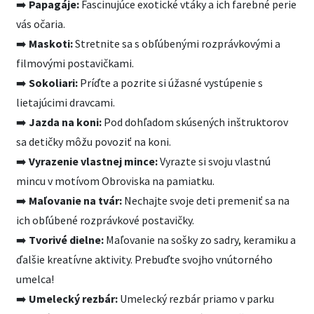
➡️
Papagáje:
Fascinujúce exotické vtáky a ich farebné perie
vás očaria.
➡️
Maskoti:
Stretnite sa s obľúbenými rozprávkovými a
filmovými postavičkami.
➡️
Sokoliari:
Príďte a pozrite si úžasné vystúpenie s
lietajúcimi dravcami.
➡️
Jazda na koni:
Pod dohľadom skúsených inštruktorov
sa detičky môžu povoziť na koni.
➡️
Vyrazenie vlastnej mince:
Vyrazte si svoju vlastnú
mincu v motívom Obroviska na pamiatku.
➡️
Maľovanie na tvár:
Nechajte svoje deti premeniť sa na
ich obľúbené rozprávkové postavičky.
➡️
Tvorivé dielne:
Maľovanie na sošky zo sadry, keramiku a
ďalšie kreatívne aktivity. Prebuďte svojho vnútorného
umelca!
➡️
Umelecký rezbár:
Umelecký rezbár priamo v parku