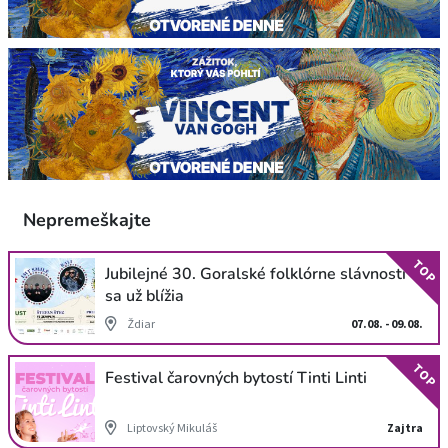
Nepremeškajte
TOP
Jubilejné 30. Goralské folklórne slávnosti
sa už blížia
Ždiar
07.08. - 09.08.
TOP
Festival čarovných bytostí Tinti Linti
Liptovský Mikuláš
Zajtra