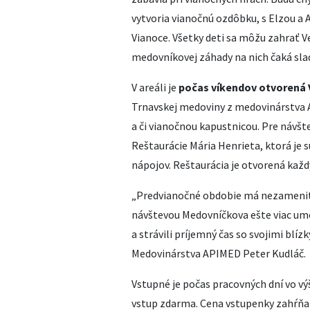
vytvoria vianočnú ozdôbku, s Elzou a 
Vianoce. Všetky deti sa môžu zahrať 
medovníkovej záhady na nich čaká s
V areáli je
počas víkendov otvorená 
Trnavskej medoviny z medovinárstv
a či vianočnou kapustnicou. Pre návšte
Reštaurácie Mária Henrieta, ktorá je 
nápojov. Reštaurácia je otvorená kaž
„Predvianočné obdobie má nezameniteľ
návštevou Medovníčkova ešte viac umoc
a strávili príjemný čas so svojimi blí
Medovinárstva APIMED Peter Kudláč.
Vstupné je počas pracovných dní vo výš
vstup zdarma. Cena vstupenky zahŕňa 