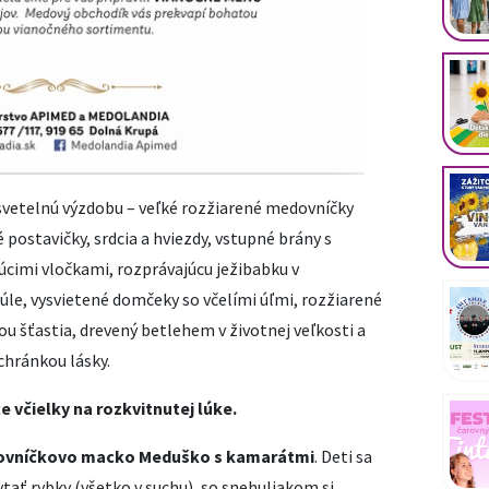
svetelnú výzdobu – veľké rozžiarené medovníčky
postavičky, srdcia a hviezdy, vstupné brány s
júcimi vločkami, rozprávajúcu ježibabku v
úle, vysvietené domčeky so včelími úľmi, rozžiarené
ou šťastia, drevený betlehem v životnej veľkosti a
hránkou lásky.
 včielky na rozkvitnutej lúke.
Medovníčkovo macko Meduško s kamarátmi
. Deti sa
ytať rybky (všetko v suchu), so snehuliakom si