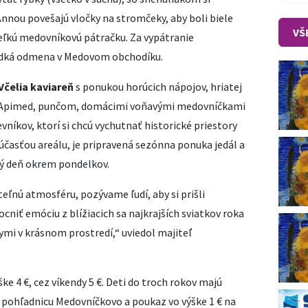
Annou povešajú vločky na stromčeky, aby boli biele
VŠ
Veľkú medovníkovú pátračku. Za vypátranie
ladká odmena v Medovom obchodíku.
Včelia kaviareň
s ponukou horúcich nápojov, hriatej
a Apimed, punčom, domácimi voňavými medovníčkami
vníkov, ktorí si chcú vychutnať historické priestory
súčasťou areálu, je pripravená sezónna ponuka jedál a
dý deň okrem pondelkov.
nú atmosféru, pozývame ľudí, aby si prišli
niť emóciu z blížiacich sa najkrajších sviatkov roka
zkymi v krásnom prostredí,“ uviedol majiteľ
ke 4 €, cez víkendy 5 €. Deti do troch rokov majú
pohľadnicu Medovníčkovo a poukaz vo výške 1 € na