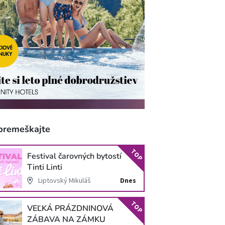
premeškajte
TOP
Festival čarovných bytostí
Tinti Linti
Liptovský Mikuláš
Dnes
TOP
VEĽKÁ PRÁZDNINOVÁ
ZÁBAVA NA ZÁMKU