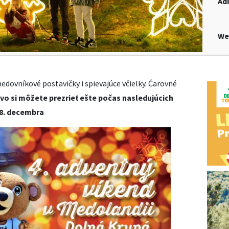
Ad
We
 medovníkové postavičky i spievajúce včielky. Čarovné
o si môžete prezrieť ešte počas nasledujúcich
28. decembra