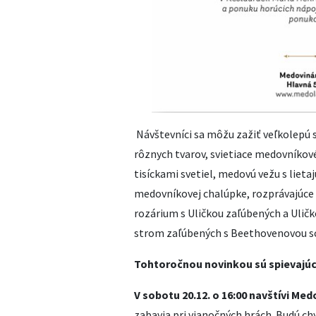
Návštevníci sa môžu zažiť veľkolepú 
rôznych tvarov, svietiace medovníkové 
tisíckami svetiel, medovú vežu s lieta
medovníkovej chalúpke, rozprávajúce 
rozárium s Uličkou zaľúbených a Uličk
strom zaľúbených s Beethovenovou sc
Tohtoročnou novinkou sú spievajúce
V sobotu 20.12. o 16:00 navštívi 
zabavia pri vianočných hrách. Budú ch