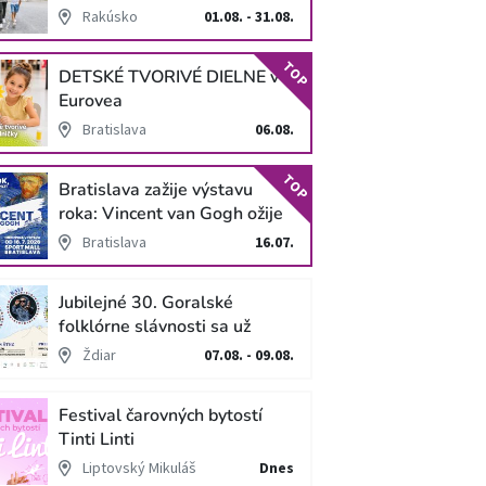
SCHLOSS HOF
Rakúsko
01.08. - 31.08.
TOP
DETSKÉ TVORIVÉ DIELNE v
Eurovea
Bratislava
06.08.
TOP
Bratislava zažije výstavu
roka: Vincent van Gogh ožije
v unikátnej imerzívnej šou!
Bratislava
16.07.
Jubilejné 30. Goralské
folklórne slávnosti sa už
blížia
Ždiar
07.08. - 09.08.
Festival čarovných bytostí
Tinti Linti
Liptovský Mikuláš
Dnes