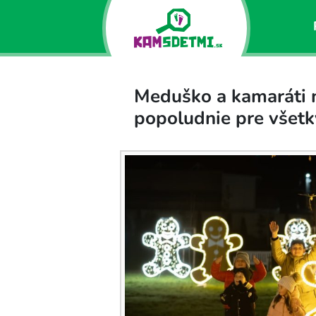
Meduško a kamaráti n
popoludnie pre všet