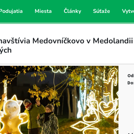
Podujatia
Miesta
Články
Súťaže
Vytv
avštívia Medovníčkovo v Medolandii
kých
Od
Do