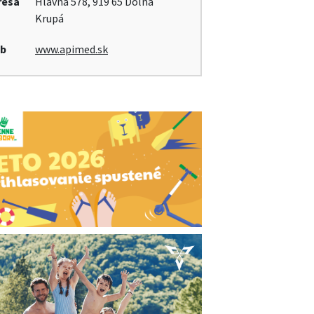
resa
Hlavná 578, 919 65 Dolná
Krupá
b
www.apimed.sk