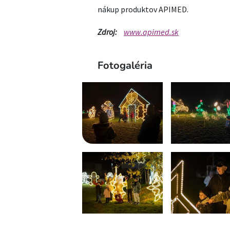
nákup produktov APIMED.
Zdroj:
www.apimed.sk
Fotogaléria