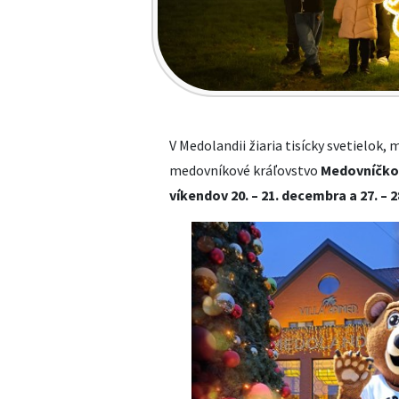
V Medolandii žiaria tisícky svetielok,
medovníkové kráľovstvo
Medovníčkov
víkendov 20. – 21. decembra a 27. – 