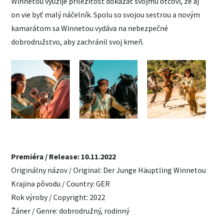
Winnetou využije príležitosť dokázať svojmu otcovi, že aj
on vie byť malý náčelník. Spolu so svojou sestrou a novým
kamarátom sa Winnetou vydáva na nebezpečné
dobrodružstvo, aby zachránil svoj kmeň.
Premiéra / Release: 10.11.2022
Originálny názov / Original: Der Junge Häuptling Winnetou
Krajina pôvodu / Country: GER
Rok výroby / Copyright: 2022
Žáner / Genre: dobrodružný, rodinný