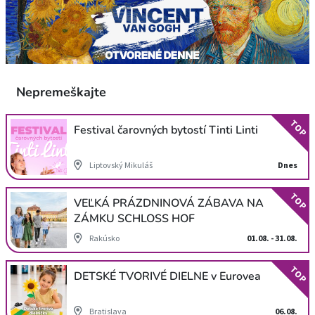
Nepremeškajte
TOP
Festival čarovných bytostí Tinti Linti
Liptovský Mikuláš
Dnes
TOP
VEĽKÁ PRÁZDNINOVÁ ZÁBAVA NA
ZÁMKU SCHLOSS HOF
Rakúsko
01.08. - 31.08.
TOP
DETSKÉ TVORIVÉ DIELNE v Eurovea
Bratislava
06.08.