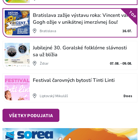
TOP
Bratislava zažije výstavu roka: Vincent van
Gogh ožije v unikátnej imerzívnej šou!
Bratislava
16.07.
Jubilejné 30. Goralské folklórne slávnosti
sa už blížia
Ždiar
07.08. - 09.08.
Festival čarovných bytostí Tinti Linti
Liptovský Mikuláš
Dnes
VŠETKY PODUJATIA