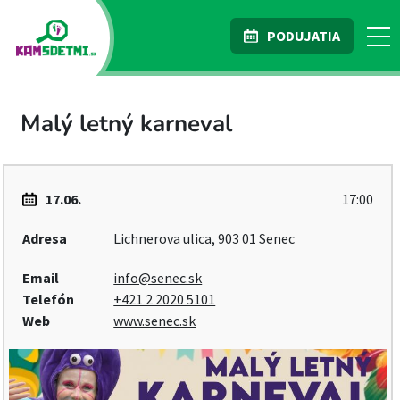
PODUJATIA
Malý letný karneval
17.06.
17:00
Adresa
Lichnerova ulica, 903 01 Senec
Email
info@senec.sk
Telefón
+421 2 2020 5101
Web
www.senec.sk