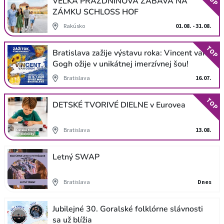
VEĽKÁ PRÁZDNINOVÁ ZÁBAVA NA
ZÁMKU SCHLOSS HOF
Rakúsko
01.08. - 31.08.
TOP
Bratislava zažije výstavu roka: Vincent van
Gogh ožije v unikátnej imerzívnej šou!
Bratislava
16.07.
TOP
DETSKÉ TVORIVÉ DIELNE v Eurovea
Bratislava
13.08.
Letný SWAP
Bratislava
Dnes
Jubilejné 30. Goralské folklórne slávnosti
sa už blížia