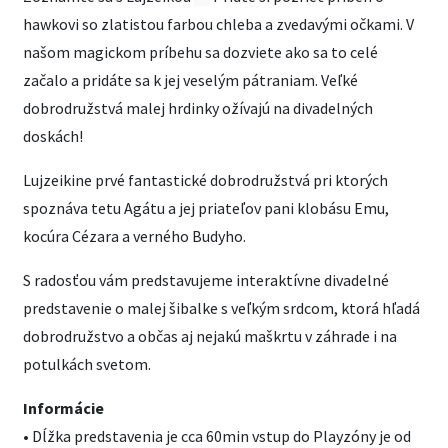
hawkovi so zlatistou farbou chleba a zvedavými očkami. V
našom magickom príbehu sa dozviete ako sa to celé
začalo a pridáte sa k jej veselým pátraniam. Veľké
dobrodružstvá malej hrdinky ožívajú na divadelných
doskách!
Lujzeikine prvé fantastické dobrodružstvá pri ktorých
spoznáva tetu Agátu a jej priateľov pani klobásu Emu,
kocúra Cézara a verného Budyho.
S radosťou vám predstavujeme interaktívne divadelné
predstavenie o malej šibalke s veľkým srdcom, ktorá hľadá
dobrodružstvo a občas aj nejakú maškrtu v záhrade i na
potulkách svetom.
Informácie
• Dĺžka predstavenia je cca 60min vstup do Playzóny je od