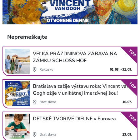
Nepremeškajte
TOP
VEĽKÁ PRÁZDNINOVÁ ZÁBAVA NA
ZÁMKU SCHLOSS HOF
Rakúsko
01.08. - 31.08.
TOP
Bratislava zažije výstavu roka: Vincent van
Gogh ožije v unikátnej imerzívnej šou!
Bratislava
16.07.
TOP
DETSKÉ TVORIVÉ DIELNE v Eurovea
Bratislava
13.08.