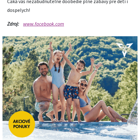
Čaká vás nezabudnuteľné doobedie plné zábavy pre deti i
dospelych!
Zdroj:
www.facebook.com