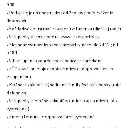
9:30
• Podujatie je určené pre deti od 2 rokov podľa zváženia
doprovodu
• Každý divák musí mať zakúpenú vstupenku (dieťa aj rodič)
• Vstupenky sú dostupné na
www.ticketportal.sk
• Zľavnené vstupenky sú vo viacerých vlnách (do 24.12. ; 6.1.
a 18.1.)
• VIP vstupenka zahŕňa Snack balíček s darčekom
• ZŤP vozičkári majú osobitné miesta (doprovod len so
vstupenkou)
• Možnosť zakúpiť zvýhodnené FamilyPack vstupenky (min
4 členovia)
• Vstupenky je možné zakúpiť aj online a aj na mieste (do
vypredania)
• Zmena termínu je organizátormi vyhradená