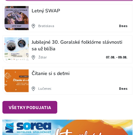
Letný SWAP
Bratislava
Dnes
Jubilejné 30. Goralské folklórne slávnosti
sa už blížia
Ždiar
07.08. - 09.08.
Čítanie si s deťmi
Lučenec
Dnes
VŠETKY PODUJATIA