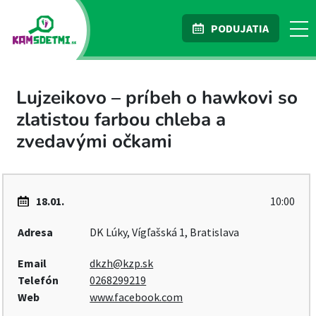
PODUJATIA
Lujzeikovo – príbeh o hawkovi so
zlatistou farbou chleba a
zvedavými očkami
18.01.
10:00
Adresa
DK Lúky, Vígľašská 1, Bratislava
Email
dkzh@kzp.sk
Telefón
0268299219
Web
www.facebook.com