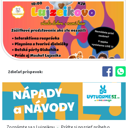
Zdieľať príspevok:
Zoznámte sa s Lujzeikou
Prídte si pozrieť príbeh o