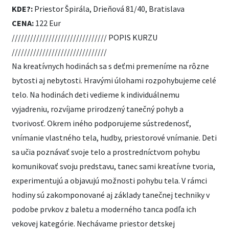
KDE?:
Priestor Špirála, Drieňová 81/40, Bratislava
CENA:
122 Eur
/////////////////////////////// POPIS KURZU
///////////////////////////////
Na kreatívnych hodinách sa s deťmi premeníme na rôzne
bytosti aj nebytosti. Hravými úlohami rozpohybujeme celé
telo. Na hodinách deti vedieme k individuálnemu
vyjadreniu, rozvíjame prirodzený tanečný pohyb a
tvorivosť. Okrem iného podporujeme sústredenosť,
vnímanie vlastného tela, hudby, priestorové vnímanie. Deti
sa učia poznávať svoje telo a prostredníctvom pohybu
komunikovať svoju predstavu, tanec sami kreatívne tvoria,
experimentujú a objavujú možnosti pohybu tela. V rámci
hodiny sú zakomponované aj základy tanečnej techniky v
podobe prvkov z baletu a moderného tanca podľa ich
vekovej kategórie. Nechávame priestor detskej