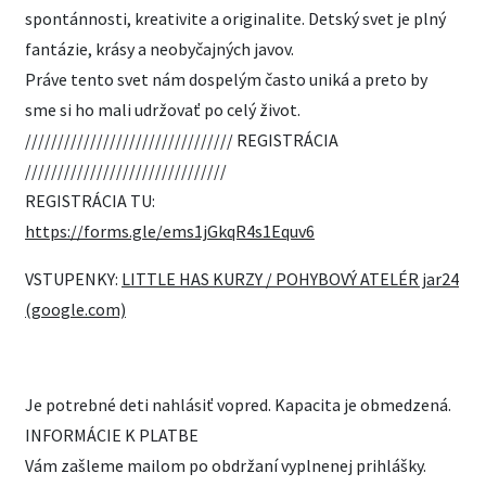
spontánnosti, kreativite a originalite. Detský svet je plný
fantázie, krásy a neobyčajných javov.
Práve tento svet nám dospelým často uniká a preto by
sme si ho mali udržovať po celý život.
//////////////////////////////// REGISTRÁCIA
///////////////////////////////
REGISTRÁCIA TU:
https://forms.gle/ems1jGkqR4s1Equv6
VSTUPENKY:
LITTLE HAS KURZY / POHYBOVÝ ATELÉR jar24
(google.com)
Je potrebné deti nahlásiť vopred. Kapacita je obmedzená.
INFORMÁCIE K PLATBE
Vám zašleme mailom po obdržaní vyplnenej prihlášky.