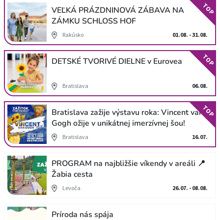
TOP
VEĽKÁ PRÁZDNINOVÁ ZÁBAVA NA
ZÁMKU SCHLOSS HOF
Rakúsko
01.08. - 31.08.
TOP
DETSKÉ TVORIVÉ DIELNE v Eurovea
Bratislava
06.08.
TOP
Bratislava zažije výstavu roka: Vincent van
Gogh ožije v unikátnej imerzívnej šou!
Bratislava
16.07.
PROGRAM na najbližšie víkendy v areáli 📍
Žabia cesta
Levoča
26.07. - 08.08.
Príroda nás spája