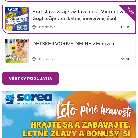
TOP
Bratislava zažije výstavu roka: Vincent van
Gogh ožije v unikátnej imerzívnej šou!
Bratislava
16.07.
DETSKÉ TVORIVÉ DIELNE v Eurovea
Bratislava
06.08.
VŠETKY PODUJATIA