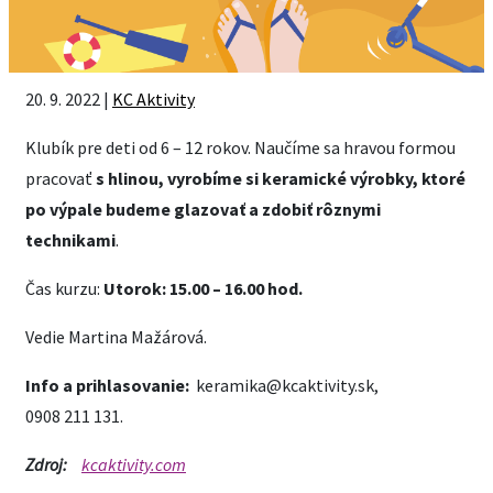
20. 9. 2022 |
KC Aktivity
Klubík pre deti od 6 – 12 rokov. Naučíme sa hravou formou
pracovať
s hlinou, vyrobíme si keramické výrobky, ktoré
po výpale budeme glazovať a zdobiť rôznymi
technikami
.
Čas kurzu:
Utorok: 15.00 – 16.00 hod.
Vedie Martina Mažárová.
Info a prihlasovanie:
keramika@kcaktivity.sk,
0908 211 131.
Zdroj:
kcaktivity.com