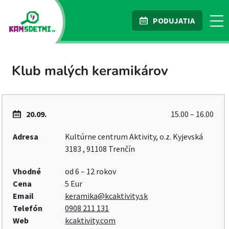
PODUJATIA
Klub malých keramikárov
20.09.
15.00 – 16.00
Adresa
Kultúrne centrum Aktivity, o.z. Kyjevská
3183 , 91108 Trenčín
Vhodné
od 6 – 12 rokov
Cena
5 Eur
Email
keramika@kcaktivity.sk
Telefón
0908 211 131
Web
kcaktivity.com