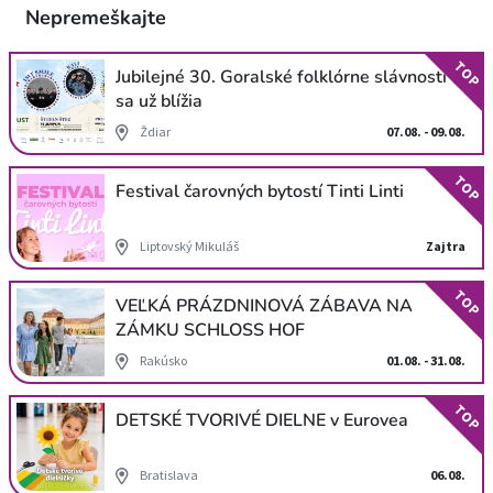
Nepremeškajte
TOP
Jubilejné 30. Goralské folklórne slávnosti
sa už blížia
Ždiar
07.08. - 09.08.
TOP
Festival čarovných bytostí Tinti Linti
Liptovský Mikuláš
Zajtra
TOP
VEĽKÁ PRÁZDNINOVÁ ZÁBAVA NA
ZÁMKU SCHLOSS HOF
Rakúsko
01.08. - 31.08.
TOP
DETSKÉ TVORIVÉ DIELNE v Eurovea
Bratislava
06.08.