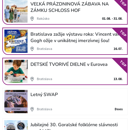
TOP
VEĽKÁ PRÁZDNINOVÁ ZÁBAVA NA
ZÁMKU SCHLOSS HOF
Rakúsko
01.08. - 31.08.
TOP
Bratislava zažije výstavu roka: Vincent van
Gogh ožije v unikátnej imerzívnej šou!
Bratislava
16.07.
TOP
DETSKÉ TVORIVÉ DIELNE v Eurovea
Bratislava
13.08.
Letný SWAP
Bratislava
Dnes
Jubilejné 30. Goralské folklórne slávnosti