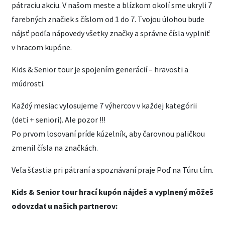
pátraciu akciu. V našom meste a blízkom okolí sme ukryli 7
farebných značiek s číslom od 1 do 7. Tvojou úlohou bude
nájsť podľa nápovedy všetky značky a správne čísla vyplniť
v hracom kupóne.
Kids & Senior tour je spojením generácií – hravosti a
múdrosti.
Každý mesiac vylosujeme 7 výhercov v každej kategórii
(deti + seniori). Ale pozor !!!
Po prvom losovaní príde kúzelník, aby čarovnou paličkou
zmenil čísla na značkách.
Veľa šťastia pri pátraní a spoznávaní praje Poď na Túru tím.
Kids & Senior tour hrací kupón nájdeš a vyplnený môžeš
odovzdať u našich partnerov: