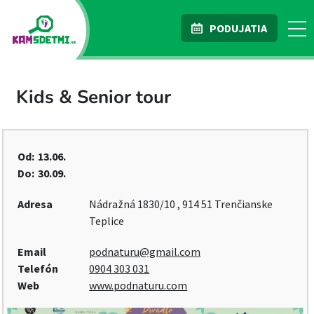
PODUJATIA
Kids & Senior tour
Od:
13.06.
Do:
30.09.
Adresa
Nádražná 1830/10 , 914 51 Trenčianske
Teplice
Email
podnaturu@gmail.com
Telefón
0904 303 031
Web
www.podnaturu.com