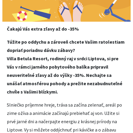
Čakajú Vás extra zľavy až do -35%
Túžite po oddychu a zároveň chcete Vašim ratolestiam
dopriať poriadnu dávku zábavy?
Villa Betula Resort, rodinný raj v srdci Liptova, si pre
Vás v rámci jarného pobytového balíka pripravil
neuveriteľné zľavy až do výšky -35%. Nechajte sa
unášať atmosférou pohody a prežite nezabudnuteľné
chvíle s Vašimi blízkymi.
Slniečko príjemne hreje, tráva sa začína zelenať, areál po
zime ožíva a animácie začínajú prebiehať aj von. Užite si
prvé jarné dni a načerpajte energiu z krásnej prírody na
Liptove. Vy si môžete oddýchnuť pri kávičke a o zábavu