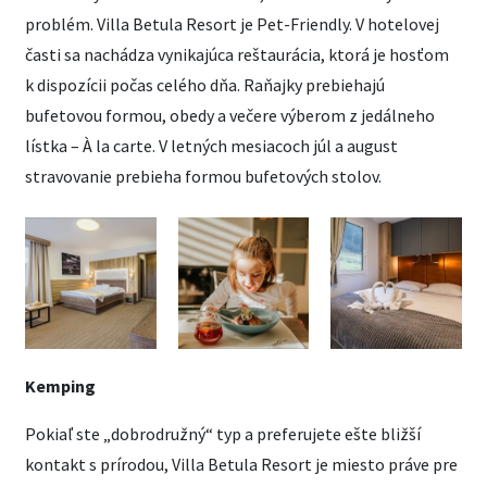
problém. Villa Betula Resort je Pet-Friendly. V hotelovej
časti sa nachádza vynikajúca reštaurácia, ktorá je hosťom
k dispozícii počas celého dňa. Raňajky prebiehajú
bufetovou formou, obedy a večere výberom z jedálneho
lístka – À la carte. V letných mesiacoch júl a august
stravovanie prebieha formou bufetových stolov.
Kemping
Pokiaľ ste „dobrodružný“ typ a preferujete ešte bližší
kontakt s prírodou, Villa Betula Resort je miesto práve pre