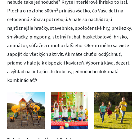
nebude také jednoduché? Kryté interiérové ihrisko to istí.
Plocha o rozlohe 500m² prináša všetko, čo Vaše deti na
celodennú zábavu potrebujú. V hale sa nachádzajú
najrôznejšie hračky, stavebnice, spoločenské hry, preliezky,
šmýkačky, pingpong, stolný futbal, basketbalové ihrisko,
animátor, súťaže a mnoho ďalšieho. Okrem iného sa viete
zapojiť do všetkých aktivít. Ak máte chuť si oddýchnuť,
priamo v hale je k dispozícii kaviareň. Výborná káva, dezert
a výhľad na lietajúcich drobcov, jednoducho dokonalá
kombinácia😊