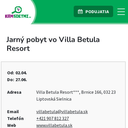
PODUJATIA
Jarný pobyt vo Villa Betula
Resort
Od:
02.04.
Do:
27.06.
Adresa
Villa Betula Resort***, Brnice 166, 032 23
Liptovská Sielnica
Email
villabetula@villabetula.sk
Telefón
+421 907 812 327
Web
www.villabetula.sk