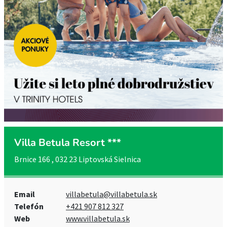
Villa Betula Resort ***
Brnice 166 , 032 23 Liptovská Sielnica
Email
villabetula@villabetula.sk
Telefón
+421 907 812 327
Web
www.villabetula.sk