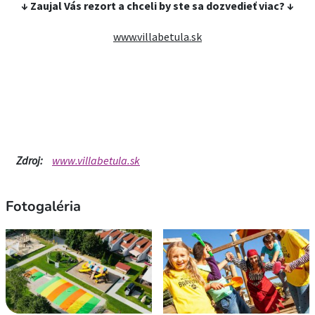
↓ Zaujal Vás rezort a chceli by ste sa dozvedieť viac? ↓
www.villabetula.sk
Zdroj:
www.villabetula.sk
Fotogaléria