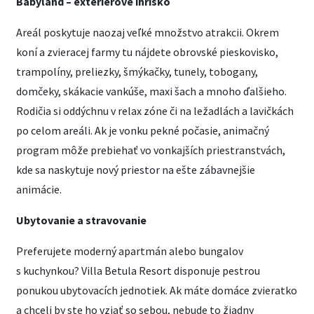
Babyland – exteriérové ihrisko
Areál poskytuje naozaj veľké množstvo atrakcii. Okrem
koní a zvieracej farmy tu nájdete obrovské pieskovisko,
trampolíny, preliezky, šmýkačky, tunely, tobogany,
domčeky, skákacie vankúše, maxi šach a mnoho ďalšieho.
Rodičia si oddýchnu v relax zóne či na ležadlách a lavičkách
po celom areáli. Ak je vonku pekné počasie, animačný
program môže prebiehať vo vonkajších priestranstvách,
kde sa naskytuje nový priestor na ešte zábavnejšie
animácie.
Ubytovanie a stravovanie
Preferujete moderný apartmán alebo bungalov
s kuchynkou? Villa Betula Resort disponuje pestrou
ponukou ubytovacích jednotiek. Ak máte domáce zvieratko
a chceli by ste ho vziať so sebou, nebude to žiadny