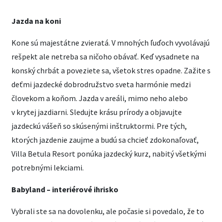
Jazda na koni
Kone sú majestátne zvieratá. V mnohých ľuďoch vyvolávajú
rešpekt ale netreba sa ničoho obávať. Keď vysadnete na
konský chrbát a poveziete sa, všetok stres opadne. Zažite s
deťmi jazdecké dobrodružstvo sveta harmónie medzi
človekom a koňom. Jazda v areáli, mimo neho alebo
v krytej jazdiarni. Sledujte krásu prírody a objavujte
jazdeckú vášeň so skúsenými inštruktormi. Pre tých,
ktorých jazdenie zaujme a budú sa chcieť zdokonaľovať,
Villa Betula Resort ponúka jazdecký kurz, nabitý všetkými
potrebnými lekciami.
Babyland – interiérové ihrisko
Vybrali ste sa na dovolenku, ale počasie si povedalo, že to