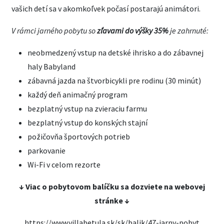
vašich detí sa v akomkoľvek počasí postarajú animátori.
V rámci jarného pobytu so
zľavami do výšky 35%
je zahrnuté:
neobmedzený vstup na detské ihrisko a do zábavnej
haly Babyland
zábavná jazda na štvorbicykli pre rodinu (30 minút)
každý deň animačný program
bezplatný vstup na zvieraciu farmu
bezplatný vstup do konských stajní
požičovňa športových potrieb
parkovanie
Wi-Fi v celom rezorte
↓ Viac o pobytovom balíčku sa dozviete na webovej
stránke ↓
https://www.villabetula.sk/sk/balik/47-jarny-pobyt