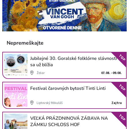
Nepremeškajte
TOP
Jubilejné 30. Goralské folklórne slávnosti
sa už blížia
Ždiar
07.08. - 09.08.
TOP
Festival čarovných bytostí Tinti Linti
Liptovský Mikuláš
Zajtra
TOP
VEĽKÁ PRÁZDNINOVÁ ZÁBAVA NA
ZÁMKU SCHLOSS HOF