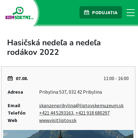
PODUJATIA
Hasičská nedeľa a nedeľa
rodákov 2022
07.08.
11:00 - 16:00
Adresa
Pribylina 537, 032 42 Pribylina
Email
skanzenpribylina@liptovskemuzeum.sk
Telefón
+421 44 5293163, +421 918 680297
Web
www.visitliptov.sk