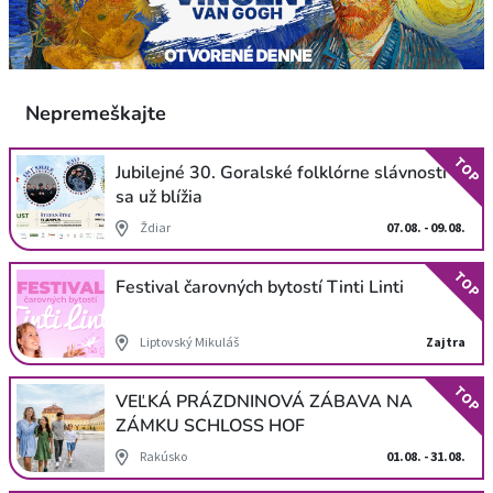
Nepremeškajte
TOP
Jubilejné 30. Goralské folklórne slávnosti
sa už blížia
Ždiar
07.08. - 09.08.
TOP
Festival čarovných bytostí Tinti Linti
Liptovský Mikuláš
Zajtra
TOP
VEĽKÁ PRÁZDNINOVÁ ZÁBAVA NA
ZÁMKU SCHLOSS HOF
Rakúsko
01.08. - 31.08.