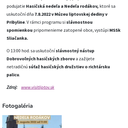
podujatie
Hasičská nedeľa a Nedeľa rodákov,
ktoré sa
uskutoční dňa
7.8.2022 v Múzeu liptovskej dediny v
Pribyline
. V rámci programu si
slávnostnou
spomienkou
pripomenieme zatopené obce, vystúpi
MSSk
Sliačanka.
O 13:00 hod. sa uskutoční
slávnostný nástup
Dobrovoľných hasičských zborov
a zažijete
netradičnú
súťaž hasičských družstiev o richtársku
palicu
.
Zdroj:
www.visitliptov.sk
Fotogaléria