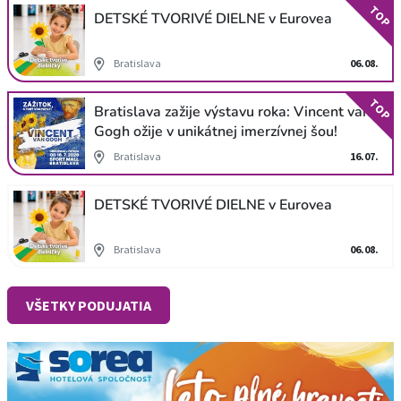
TOP
DETSKÉ TVORIVÉ DIELNE v Eurovea
Bratislava
06.08.
TOP
Bratislava zažije výstavu roka: Vincent van
Gogh ožije v unikátnej imerzívnej šou!
Bratislava
16.07.
DETSKÉ TVORIVÉ DIELNE v Eurovea
Bratislava
06.08.
VŠETKY PODUJATIA