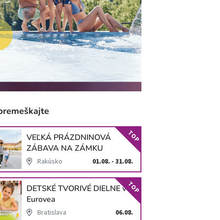
premeškajte
TOP
VEĽKÁ PRÁZDNINOVÁ
ZÁBAVA NA ZÁMKU
SCHLOSS HOF
Rakúsko
01.08. - 31.08.
TOP
DETSKÉ TVORIVÉ DIELNE v
Eurovea
Bratislava
06.08.