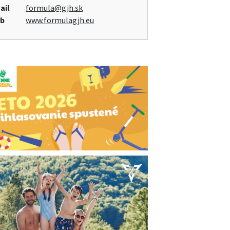
ail
formula@gjh.sk
b
www.formulagjh.eu