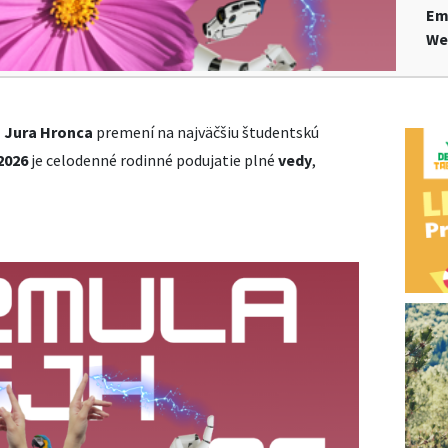
Em
We
 Jura Hronca
premení na najväčšiu študentskú
2026
je celodenné rodinné podujatie plné
vedy
,