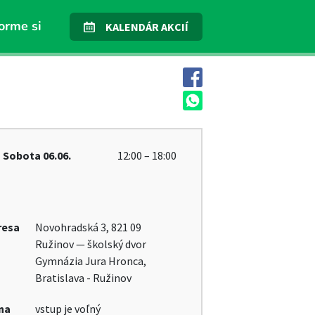
orme si
KALENDÁR AKCIÍ
Sobota
06.06.
12:00 – 18:00
resa
Novohradská 3, 821 09
Ružinov — školský dvor
Gymnázia Jura Hronca,
Bratislava - Ružinov
na
vstup je voľný