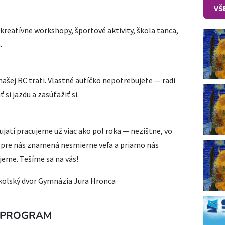
VŠ
reatívne workshopy, športové aktivity, škola tanca,
.
 našej RC trati. Vlastné autíčko nepotrebujete — radi
 si jazdu a zasúťažiť si.
jatí pracujeme už viac ako pol roka — nezištne, vo
 pre nás znamená nesmierne veľa a priamo nás
jeme. Tešíme sa na vás!
školský dvor Gymnázia Jura Hronca
PROGRAM