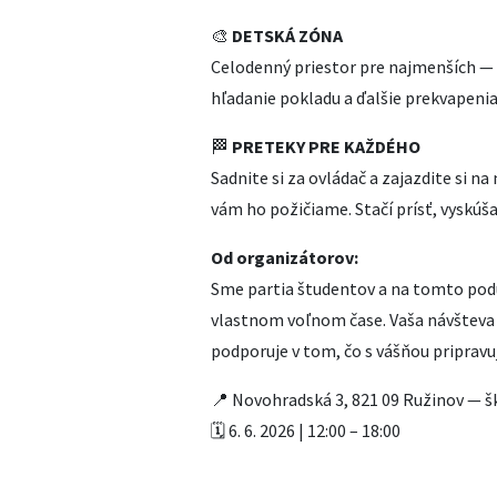
🎨
DETSKÁ ZÓNA
Celodenný priestor pre najmenších — k
hľadanie pokladu a ďalšie prekvapenia
🏁
PRETEKY PRE KAŽDÉHO
Sadnite si za ovládač a zajazdite si na
vám ho požičiame. Stačí prísť, vyskúšať
Od organizátorov:
Sme partia študentov a na tomto podu
vlastnom voľnom čase. Vaša návšteva
podporuje v tom, čo s vášňou pripravu
📍 Novohradská 3, 821 09 Ružinov — 
🗓️ 6. 6. 2026 | 12:00 – 18:00