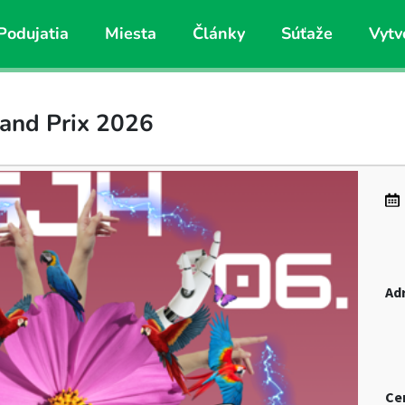
Podujatia
Miesta
Články
Súťaže
Vytv
rand Prix 2026
Ad
Ce