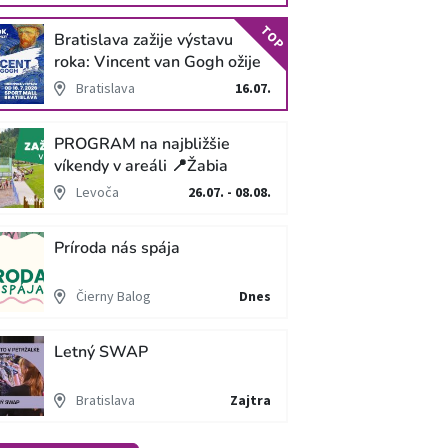
TOP
Bratislava zažije výstavu
roka: Vincent van Gogh ožije
v unikátnej imerzívnej šou!
Bratislava
16.07.
PROGRAM na najbližšie
víkendy v areáli 📍Žabia
cesta
Levoča
26.07. - 08.08.
Príroda nás spája
Čierny Balog
Dnes
Letný SWAP
Bratislava
Zajtra