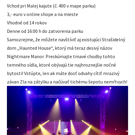
Vchod pri Malej kajute (č. 400 v mape parku)
3,- euro v online shope a na mieste
Vhodné od 14 rokov
Denne od 16:00 h do zatvorenia parku
Samozrejme, že môžete navštíviť aj existujúci Strašidelný
dom „Haunted House“, ktorý má teraz desivý názov
Nightmare Manor. Preskúmajte tmavé chodby tohto
temného sídla, ktoré obývajú tie najhroznejšie nočné
bytosti! Vstúpte, len ak máte dosť odvahy cítiť mrazivý
závan Zla na zátylku a načúvať tichému šepotu nemŕtvych!