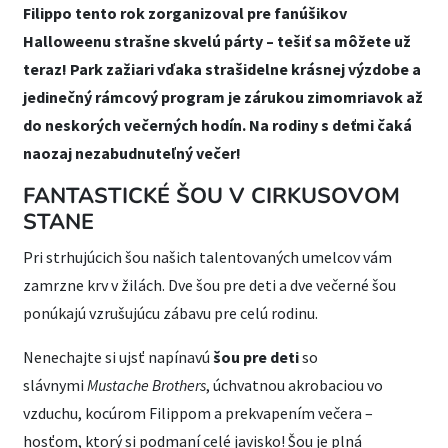
Filippo tento rok zorganizoval pre fanúšikov
Halloweenu strašne skvelú párty – tešiť sa môžete už
teraz! Park zažiari vďaka strašidelne krásnej výzdobe a
jedinečný rámcový program je zárukou zimomriavok až
do neskorých večerných hodín. Na rodiny s deťmi čaká
naozaj nezabudnuteľný večer!
FANTASTICKÉ ŠOU V CIRKUSOVOM
STANE
Pri strhujúcich šou našich talentovaných umelcov vám
zamrzne krv v žilách. Dve šou pre deti a dve večerné šou
ponúkajú vzrušujúcu zábavu pre celú rodinu.
Nenechajte si ujsť napínavú
šou pre deti
so
slávnymi
Mustache Brothers
, úchvatnou akrobaciou vo
vzduchu, kocúrom Filippom a prekvapením večera –
hosťom, ktorý si podmaní celé javisko! Šou je plná