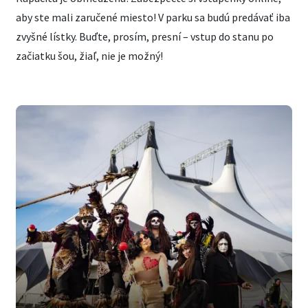
aby ste mali zaručené miesto! V parku sa budú predávať iba
zvyšné lístky. Buďte, prosím, presní – vstup do stanu po
začiatku šou, žiaľ, nie je možný!
KÚPIŤ VSTUPENKY NA ŠOU