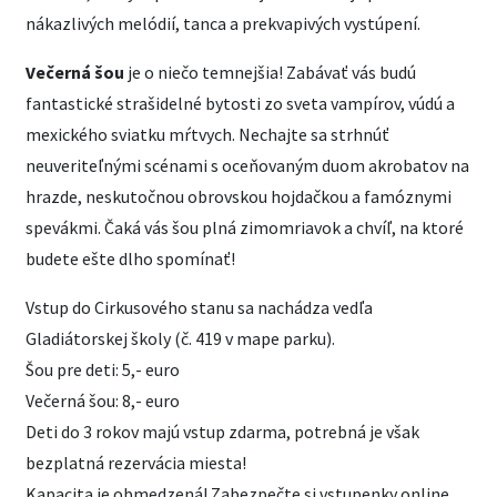
nákazlivých melódií, tanca a prekvapivých vystúpení.
Večerná šou
je o niečo temnejšia! Zabávať vás budú
fantastické strašidelné bytosti zo sveta vampírov, vúdú a
mexického sviatku mŕtvych. Nechajte sa strhnúť
neuveriteľnými scénami s oceňovaným duom akrobatov na
hrazde, neskutočnou obrovskou hojdačkou a famóznymi
spevákmi. Čaká vás šou plná zimomriavok a chvíľ, na ktoré
budete ešte dlho spomínať!
Vstup do Cirkusového stanu sa nachádza vedľa
Gladiátorskej školy (č. 419 v mape parku).
Šou pre deti: 5,- euro
Večerná šou: 8,- euro
Deti do 3 rokov majú vstup zdarma, potrebná je však
bezplatná rezervácia miesta!
Kapacita je obmedzená! Zabezpečte si vstupenky online,