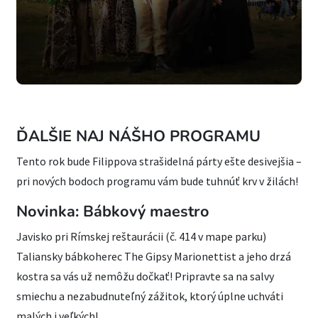
ĎALŠIE NAJ NÁŠHO PROGRAMU
Tento rok bude Filippova strašidelná párty ešte desivejšia –
pri nových bodoch programu vám bude tuhnúť krv v žilách!
Novinka: Bábkový maestro
Javisko pri Rímskej reštaurácii (č. 414 v mape parku)
Taliansky bábkoherec The Gipsy Marionettist a jeho drzá
kostra sa vás už nemôžu dočkať! Pripravte sa na salvy
smiechu a nezabudnuteľný zážitok, ktorý úplne uchváti
malých i veľkých!