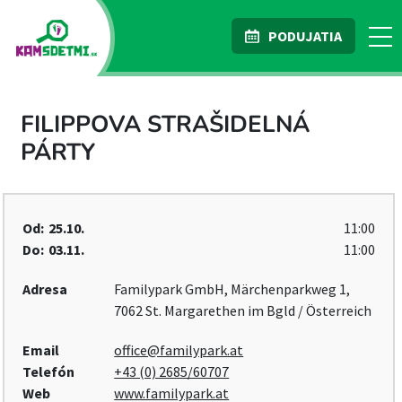
PODUJATIA
FILIPPOVA STRAŠIDELNÁ
PÁRTY
Od:
25.10.
11:00
Do:
03.11.
11:00
Adresa
Familypark GmbH, Märchenparkweg 1,
7062 St. Margarethen im Bgld / Österreich
Email
office@familypark.at
Telefón
+43 (0) 2685/60707
Web
www.familypark.at