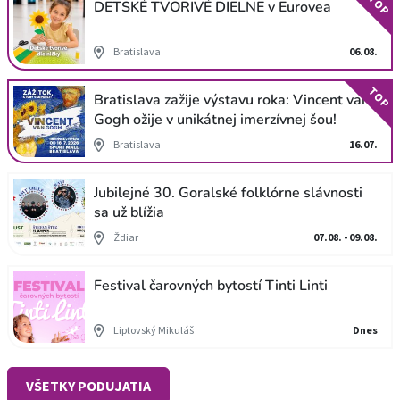
TOP
DETSKÉ TVORIVÉ DIELNE v Eurovea
Bratislava
06.08.
TOP
Bratislava zažije výstavu roka: Vincent van
Gogh ožije v unikátnej imerzívnej šou!
Bratislava
16.07.
Jubilejné 30. Goralské folklórne slávnosti
sa už blížia
Ždiar
07.08. - 09.08.
Festival čarovných bytostí Tinti Linti
Liptovský Mikuláš
Dnes
VŠETKY PODUJATIA