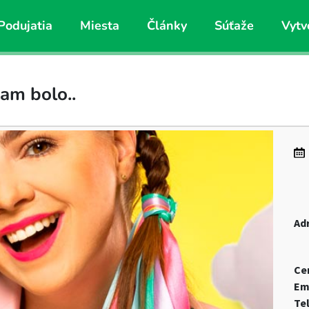
Podujatia
Miesta
Články
Súťaže
Vytv
am bolo..
Ad
Ce
Em
Te