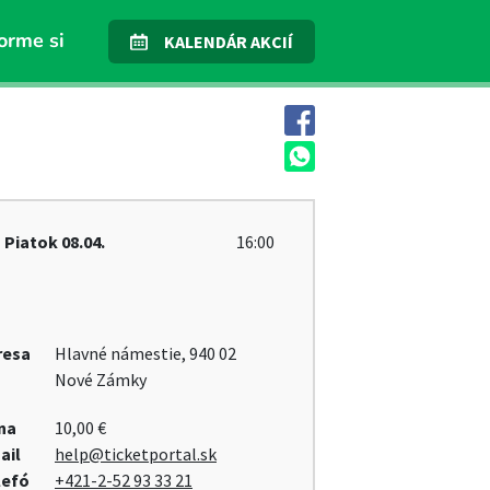
orme si
KALENDÁR AKCIÍ
Piatok
08.04.
16:00
resa
Hlavné námestie, 940 02
Nové Zámky
na
10,00 €
ail
help@ticketportal.sk
lefó
+421-2-52 93 33 21