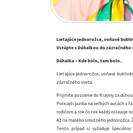
Lietajúce jednorožce, voňavé bubli
Vstúpte s Dúhalkou do zázračného 
Dúhalka – Kde bolo, tam bolo..
Lietajúce jednorožce, voňavé bublink
zázračného sveta.
Prijmite pozvanie do Krajiny za dúhou,
Policajti jazdia na veľkých autách s 
rodičom a rok čo rok každý oslavuje na
Až na malého smutného jednorožca. 
Tento prípad si vyžaduje špeciálny