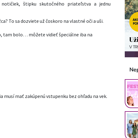
 notičiek, štipku skutočného priateľstva a jednu
a? To sa dozviete už čoskoro na vlastné oči a uši.
, tam bolo… môžete vidieť špeciálne iba na
Ne
ia musí mať zakúpenú vstupenku bez ohľadu na vek.