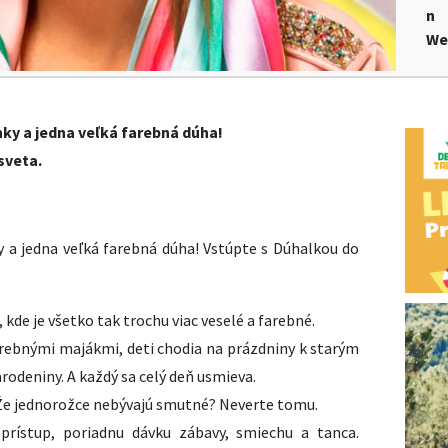
n
We
nky a jedna veľká farebná dúha!
sveta.
y a jedna veľká farebná dúha! Vstúpte s Dúhalkou do
 kde je všetko tak trochu viac veselé a farebné.
farebnými majákmi, deti chodia na prázdniny k starým
rodeniny. A každý sa celý deň usmieva.
Že jednorožce nebývajú smutné? Neverte tomu.
 prístup, poriadnu dávku zábavy, smiechu a tanca.