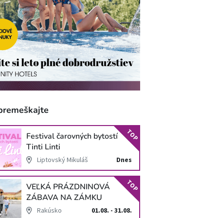
premeškajte
TOP
Festival čarovných bytostí
Tinti Linti
Liptovský Mikuláš
Dnes
TOP
VEĽKÁ PRÁZDNINOVÁ
ZÁBAVA NA ZÁMKU
SCHLOSS HOF
Rakúsko
01.08. - 31.08.