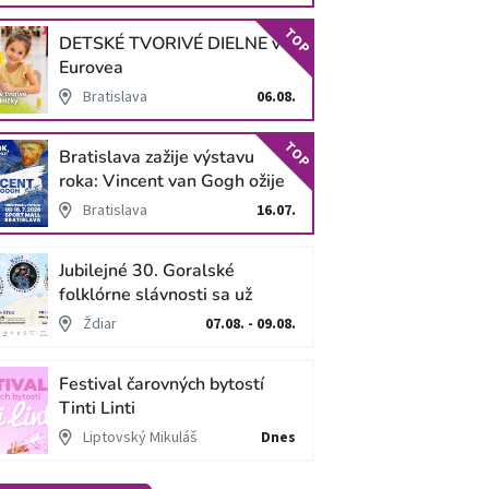
TOP
DETSKÉ TVORIVÉ DIELNE v
Eurovea
Bratislava
06.08.
TOP
Bratislava zažije výstavu
roka: Vincent van Gogh ožije
v unikátnej imerzívnej šou!
Bratislava
16.07.
Jubilejné 30. Goralské
folklórne slávnosti sa už
blížia
Ždiar
07.08. - 09.08.
Festival čarovných bytostí
Tinti Linti
Liptovský Mikuláš
Dnes