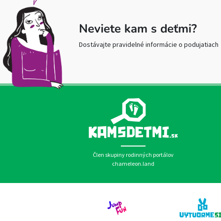
Neviete kam s deťmi?
Dostávajte pravidelné informácie o podujatiach
Člen skupiny rodinných portálov
chameleon.land