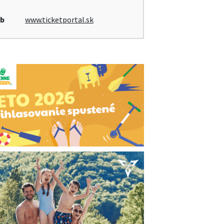
b
www.ticketportal.sk