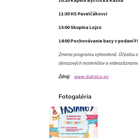
10:20 Kapela Bystrická Kasňa
11:30 HS Pavelčákovci
13:00 Skupina Lojzo
14:00 Pochovávanie basy v podaní F
Zmena programu vyhradená. Účasťou na
obrazových materiálov a videozáznamo
Zdroj:
www.dubnica.eu
Fotogaléria