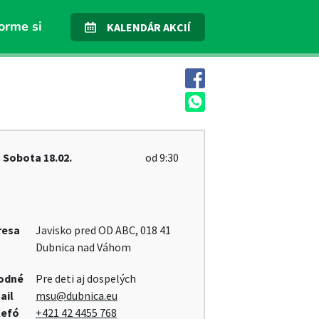
orme si
KALENDÁR AKCIÍ
Sobota
18.02.
od 9:30
resa
Javisko pred OD ABC, 018 41
Dubnica nad Váhom
odné
Pre deti aj dospelých
ail
msu@dubnica.eu
lefó
+421 42 4455 768