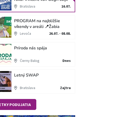
v unikátnej imerzívnej šou!
Bratislava
16.07.
PROGRAM na najbližšie
víkendy v areáli 📍Žabia
cesta
Levoča
26.07. - 08.08.
Príroda nás spája
Čierny Balog
Dnes
Letný SWAP
Bratislava
Zajtra
ETKY PODUJATIA