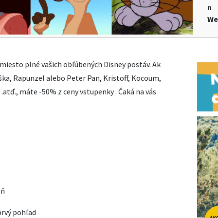
n
We
miesto plné vašich obľúbených Disney postáv. Ak
ška, Rapunzel alebo Peter Pan, Kristoff, Kocoum,
tď., máte -50% z ceny vstupenky . Čaká na vás
ň
 prvý pohľad