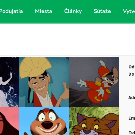
Podujatia
Miesta
Články
Súťaže
Vytv
Od
Do
Ad
Em
Te