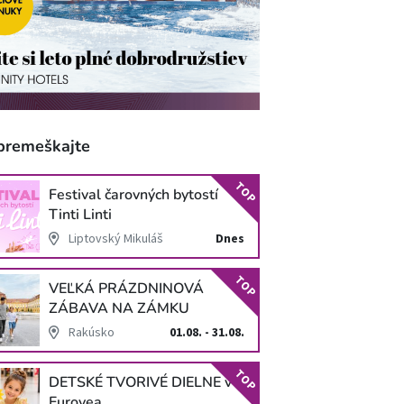
premeškajte
TOP
Festival čarovných bytostí
Tinti Linti
Liptovský Mikuláš
Dnes
TOP
VEĽKÁ PRÁZDNINOVÁ
ZÁBAVA NA ZÁMKU
SCHLOSS HOF
Rakúsko
01.08. - 31.08.
TOP
DETSKÉ TVORIVÉ DIELNE v
Eurovea