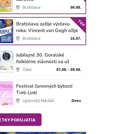
Bratislava
06.08.
TOP
Bratislava zažije výstavu
roka: Vincent van Gogh ožije
v unikátnej imerzívnej šou!
Bratislava
16.07.
Jubilejné 30. Goralské
folklórne slávnosti sa už
blížia
Ždiar
07.08. - 09.08.
Festival čarovných bytostí
Tinti Linti
Liptovský Mikuláš
Dnes
ETKY PODUJATIA