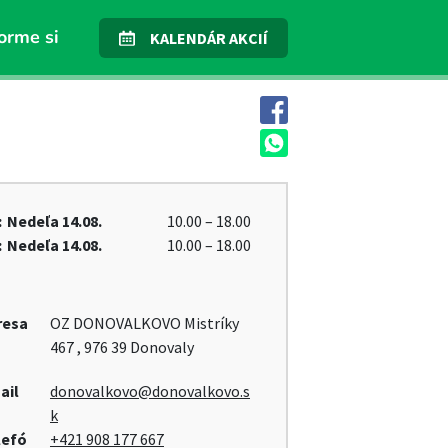
orme si
KALENDÁR AKCIÍ
:
Nedeľa
14.08.
10.00 – 18.00
:
Nedeľa
14.08.
10.00 – 18.00
resa
OZ DONOVALKOVO Mistríky
467 , 976 39 Donovaly
ail
donovalkovo@donovalkovo.s
k
lefó
+421 908 177 667