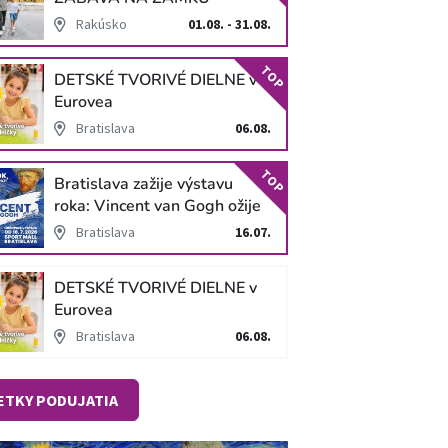
SCHLOSS HOF
Rakúsko
01.08. - 31.08.
TOP
DETSKÉ TVORIVÉ DIELNE v
Eurovea
Bratislava
06.08.
TOP
Bratislava zažije výstavu
roka: Vincent van Gogh ožije
v unikátnej imerzívnej šou!
Bratislava
16.07.
DETSKÉ TVORIVÉ DIELNE v
Eurovea
Bratislava
06.08.
ETKY PODUJATIA