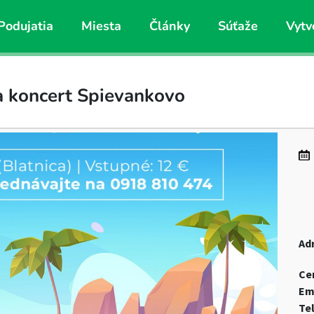
Podujatia
Miesta
Články
Súťaže
Vytv
a koncert Spievankovo
Ad
Ce
Em
Te