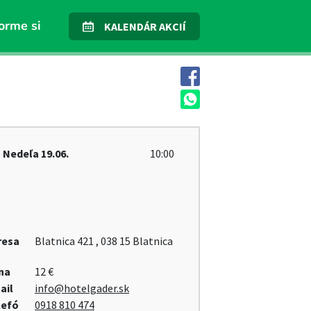
orme si
KALENDÁR AKCIÍ
Nedeľa
19.06.
10:00
resa
Blatnica 421 , 038 15 Blatnica
na
12 €
ail
info@hotelgader.sk
lefó
0918 810 474