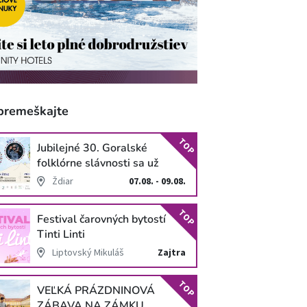
premeškajte
TOP
Jubilejné 30. Goralské
folklórne slávnosti sa už
blížia
Ždiar
07.08. - 09.08.
TOP
Festival čarovných bytostí
Tinti Linti
Liptovský Mikuláš
Zajtra
TOP
VEĽKÁ PRÁZDNINOVÁ
ZÁBAVA NA ZÁMKU