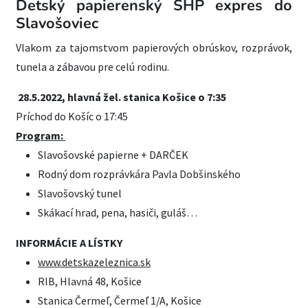
Detský papierenský SHP expres do
Slavošoviec
Vlakom za tajomstvom papierových obrúskov, rozprávok,
tunela a zábavou pre celú rodinu.
28.5.2022, hlavná žel. stanica Košice o 7:35
Príchod do Košíc o 17:45
Program:
Slavošovské papierne + DARČEK
Rodný dom rozprávkára Pavla Dobšinského
Slavošovský tunel
Skákací hrad, pena, hasiči, guláš…
INFORMÁCIE A LÍSTKY
www.detskazeleznica.sk
RIB, Hlavná 48, Košice
Stanica Čermeľ, Čermeľ 1/A, Košice