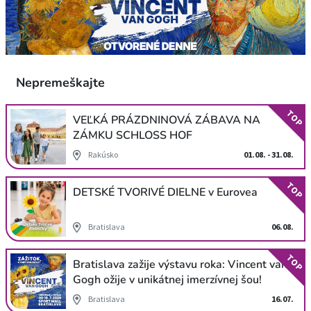
Nepremeškajte
TOP
VEĽKÁ PRÁZDNINOVÁ ZÁBAVA NA
ZÁMKU SCHLOSS HOF
Rakúsko
01.08. - 31.08.
TOP
DETSKÉ TVORIVÉ DIELNE v Eurovea
Bratislava
06.08.
TOP
Bratislava zažije výstavu roka: Vincent van
Gogh ožije v unikátnej imerzívnej šou!
Bratislava
16.07.