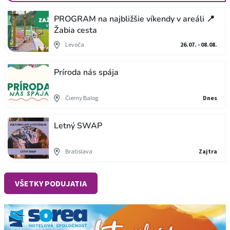
PROGRAM na najbližšie víkendy v areáli 📍
Žabia cesta
Levoča
26.07. - 08.08.
Príroda nás spája
Čierny Balog
Dnes
Letný SWAP
Bratislava
Zajtra
VŠETKY PODUJATIA