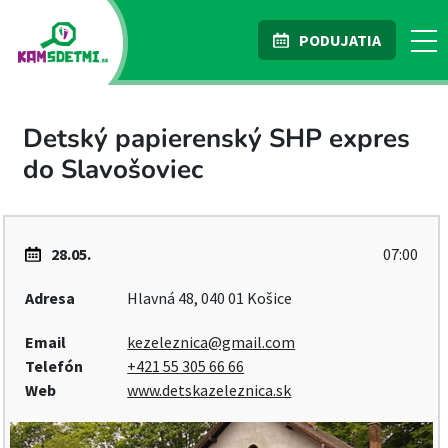
PODUJATIA
Detský papierenský SHP expres
do Slavošoviec
28.05.
07:00
Adresa
Hlavná 48, 040 01 Košice
Email
kezeleznica@gmail.com
Telefón
+421 55 305 66 66
Web
www.detskazeleznica.sk