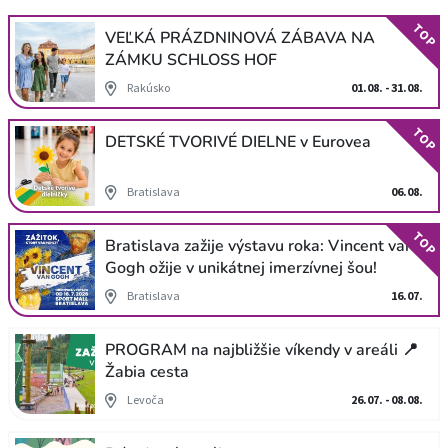
TOP
VEĽKÁ PRÁZDNINOVÁ ZÁBAVA NA
ZÁMKU SCHLOSS HOF
Rakúsko
01.08. - 31.08.
TOP
DETSKÉ TVORIVÉ DIELNE v Eurovea
Bratislava
06.08.
TOP
Bratislava zažije výstavu roka: Vincent van
Gogh ožije v unikátnej imerzívnej šou!
Bratislava
16.07.
PROGRAM na najbližšie víkendy v areáli 📍
Žabia cesta
Levoča
26.07. - 08.08.