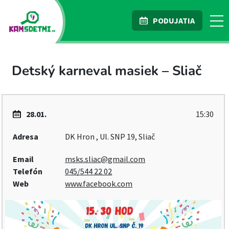
PODUJATIA
Detský karneval masiek – Sliač
28.01.
15:30
Adresa
DK Hron , Ul. SNP 19, Sliač
Email
msks.sliac@gmail.com
Telefón
045/544 22 02
Web
www.facebook.com