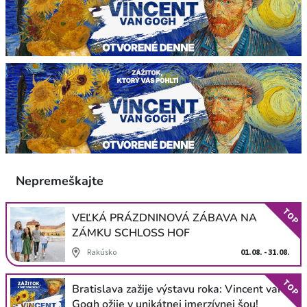
Nepremeškajte
TOP
VEĽKÁ PRÁZDNINOVÁ ZÁBAVA NA
ZÁMKU SCHLOSS HOF
Rakúsko
01.08. - 31.08.
TOP
Bratislava zažije výstavu roka: Vincent van
Gogh ožije v unikátnej imerzívnej šou!