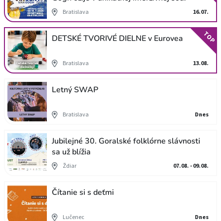
Bratislava
16.07.
TOP
DETSKÉ TVORIVÉ DIELNE v Eurovea
Bratislava
13.08.
Letný SWAP
Bratislava
Dnes
Jubilejné 30. Goralské folklórne slávnosti
sa už blížia
Ždiar
07.08. - 09.08.
Čítanie si s deťmi
Lučenec
Dnes