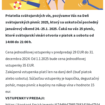
Priatelia svätojurských vín, pozývame Vás na Deň
svätojurských pivníc 2025, ktorý sa uskutoční posledný
januárový víkend 24.-25.1. 2025. Čaká na vás 25 pivníc,
ktoré svätojurskí vinári otvoria v piatok a sobotu od
14:00 do 21:00 h.
Cena jednodňovej vstupenky v predpredaji 29 EUR do 31.
decembra 2024. Od 1.1.2025 bude cena jednodňovej
vstupenky 35 EUR.
Zakúpená vstupenka platí len na daný deň (buď piatok
alebo sobotu). Súčasťou vstupenky je kapsička, degustačný
pohár, mapa pivníc a kupóny na nákup vína v hodnote 15
eur.
VSTUPENKY V PREDAJI:
https://tootoot.fm/sk/events/674d9bf79857683419bd75fd