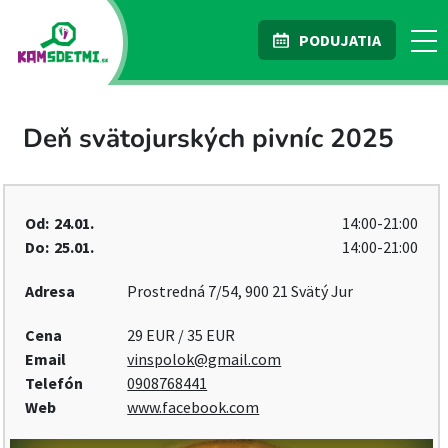
PODUJATIA
Deň svätojurských pivníc 2025
Od:
24.01.
14:00-21:00
Do:
25.01.
14:00-21:00
Adresa
Prostredná 7/54, 900 21 Svätý Jur
Cena
29 EUR / 35 EUR
Email
vinspolok@gmail.com
Telefón
0908768441
Web
www.facebook.com