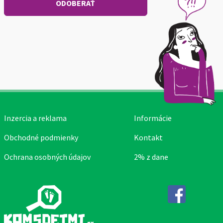
Inzercia a reklama
Informácie
Obchodné podmienky
Kontakt
Ochrana osobných údajov
2% z dane
Facebook