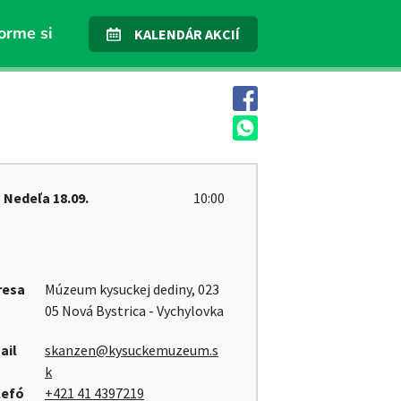
orme si
KALENDÁR AKCIÍ
Nedeľa
18.09.
10:00
resa
Múzeum kysuckej dediny, 023
05 Nová Bystrica - Vychylovka
ail
skanzen@kysuckemuzeum.s
k
lefó
+421 41 4397219