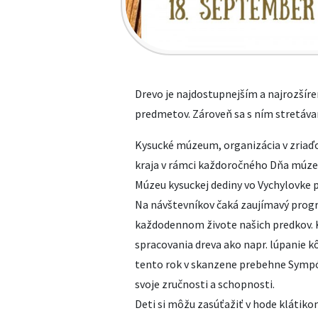
Drevo je najdostupnejším a najrozší
predmetov. Zároveň sa s ním stretávam
Kysucké múzeum, organizácia v zriaď
kraja v rámci každoročného Dňa múzeí 
Múzeu kysuckej dediny vo Vychylovke p
Na návštevníkov čaká zaujímavý progr
každodennom živote našich predkov. 
spracovania dreva ako napr. lúpanie kô
tento rok v skanzene prebehne Sympó
svoje zručnosti a schopnosti.
Deti si môžu zasúťažiť v hode klátikom