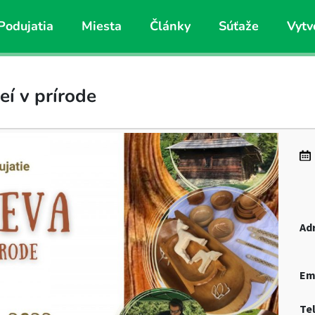
Podujatia
Miesta
Články
Súťaže
Vytv
í v prírode
Ad
Em
Te