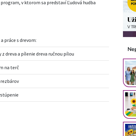
 program, v ktorom sa predstaví Ľudová hudba
a práce s drevom:
Ne
 z dreva a pílenie dreva ručnou pílou
m na terč
rezbárov
ystúpenie