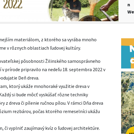
n
We
renejším materiálom, z ktorého sa vyrába mnoho
e v rôznych oblastiach ľudovej kultúry.
ovateľskej pôsobnosti Žilinského samosprávneho
v prírode pripravilo na nedeľu 18. septembra 2022 v
odujatie Deň dreva.
am, ktorý ukáže mnohoraké využitie dreva v
Každý si bude môcť vyskúšať rôzne techniky
ry z dreva či pílenie ručnou pílou. V rámci Dňa dreva
zium rezbárov, počas ktorého remeselníci ukážu
, či vyplniť zaujímavý kvíz o ľudovej architektúre.