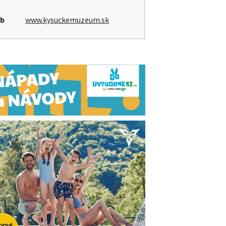
b
www.kysuckemuzeum.sk