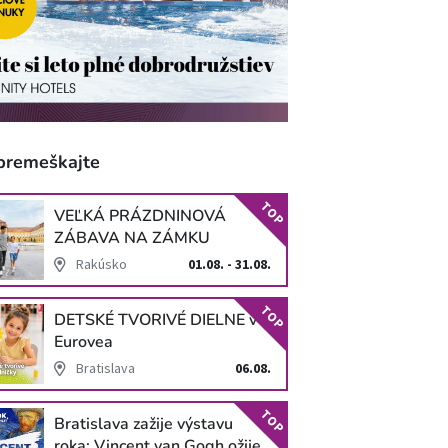
premeškajte
TOP
VEĽKÁ PRÁZDNINOVÁ
ZÁBAVA NA ZÁMKU
SCHLOSS HOF
Rakúsko
01.08. - 31.08.
TOP
DETSKÉ TVORIVÉ DIELNE v
Eurovea
Bratislava
06.08.
TOP
Bratislava zažije výstavu
roka: Vincent van Gogh ožije