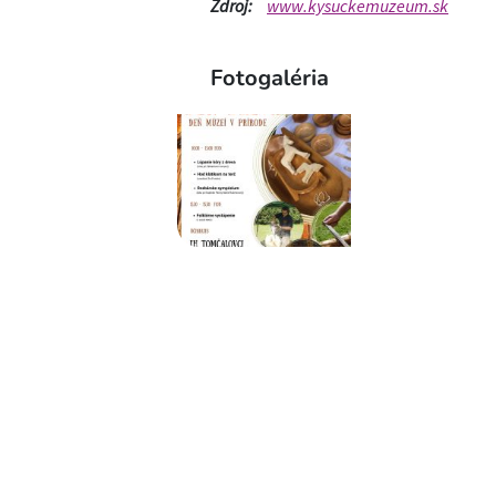
Zdroj:
www.kysuckemuzeum.sk
Fotogaléria