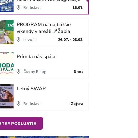
v unikátnej imerzívnej šou!
Bratislava
16.07.
PROGRAM na najbližšie
víkendy v areáli 📍Žabia
cesta
Levoča
26.07. - 08.08.
Príroda nás spája
Čierny Balog
Dnes
Letný SWAP
Bratislava
Zajtra
ETKY PODUJATIA