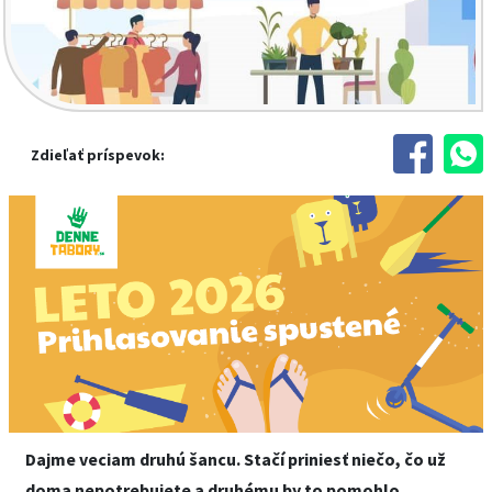
Zdieľať príspevok:
Dajme veciam druhú šancu. Stačí priniesť niečo, čo už
doma nepotrebujete a druhému by to pomohlo