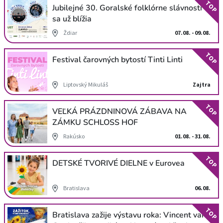
TOP
Jubilejné 30. Goralské folklórne slávnosti
sa už blížia
Ždiar
07.08. - 09.08.
TOP
Festival čarovných bytostí Tinti Linti
Liptovský Mikuláš
Zajtra
TOP
VEĽKÁ PRÁZDNINOVÁ ZÁBAVA NA
ZÁMKU SCHLOSS HOF
Rakúsko
01.08. - 31.08.
TOP
DETSKÉ TVORIVÉ DIELNE v Eurovea
Bratislava
06.08.
TOP
Bratislava zažije výstavu roka: Vincent van