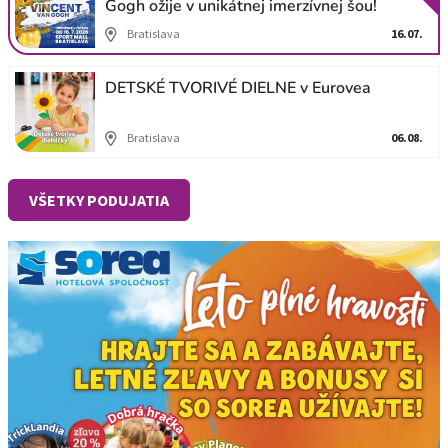
Gogh ožije v unikátnej imerzívnej šou!
Bratislava
16.07.
DETSKÉ TVORIVÉ DIELNE v Eurovea
Bratislava
06.08.
VŠETKY PODUJATIA